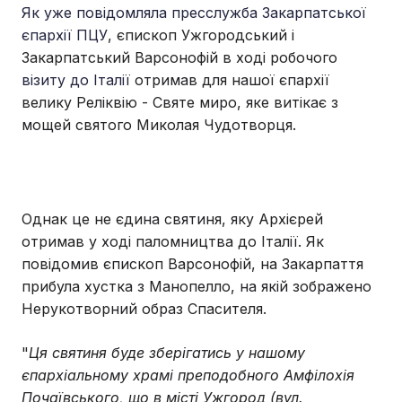
Як уже повідомляла пресслужба Закарпатської
єпархії ПЦУ
, єпископ Ужгородський і
Закарпатський Варсонофій в ході робочого
візиту до Італії
отримав для нашої єпархії
велику Реліквію - Святе миро, яке витікає з
мощей святого Миколая Чудотворця.
Однак це не єдина святиня, яку Архієрей
отримав у ході паломництва до Італії. Як
повідомив єпископ Варсонофій, на Закарпаття
прибула хустка з Манопелло, на якій зображено
Нерукотворний образ Спасителя.
"
Ця святиня буде зберігатись у нашому
єпархіальному храмі преподобного Амфілохія
Почаївського, що в місті Ужгород (вул.