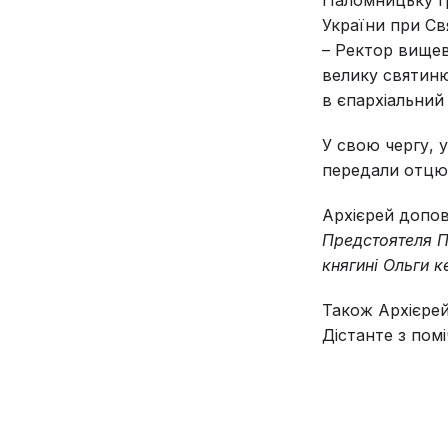
України при С
– Ректор вищев
велику святиню
в єпархіальний
У свою чергу, 
передали отцю 
Архієрей допов
Предстоятеля П
княгині Ольги 
Також Архієрей
Дістанте з помі