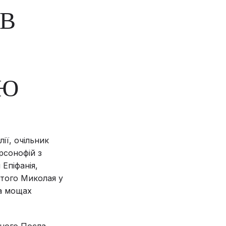
АВ
ІЮ
ії, очільник
рсонофій з
Епіфанія,
ятого Миколая у
на мощах
жного Посла