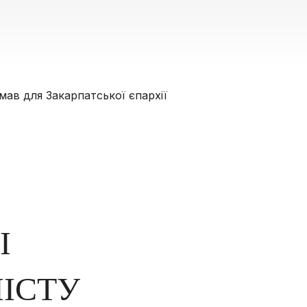
І
ІСТУ