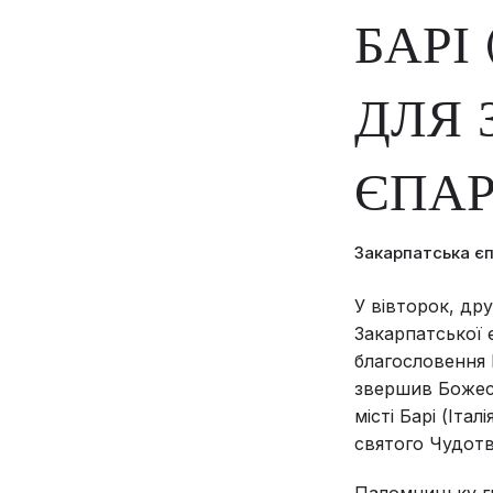
БАРІ
ДЛЯ 
ЄПАР
Закарпатська є
У вівторок, дру
Закарпатської 
благословення 
звершив Божест
місті Барі (Іта
святого Чудотв
Паломницьку гр