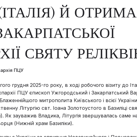
 (ІТАЛІЯ) Й ОТРИМ
ЗАКАРПАТСЬКОЇ
ХІЇ СВЯТУ РЕЛІКВ
пархія ПЦУ
гого грудня 2025-го року, в ході робочого візиту до Італ
єпархії ПЦУ єпископ Ужгородський і Закарпатський Ва
Блаженнійшого митрополита Київського і всієї України 
венну Літургію свт. Іоана Золотоустого в Базиліці св
лія). Як зауважив Владика, Літургія звершувалась саме 
орця (Нижній храм Базиліки).
упу з України за сприяння Надзвичайного і Повнова