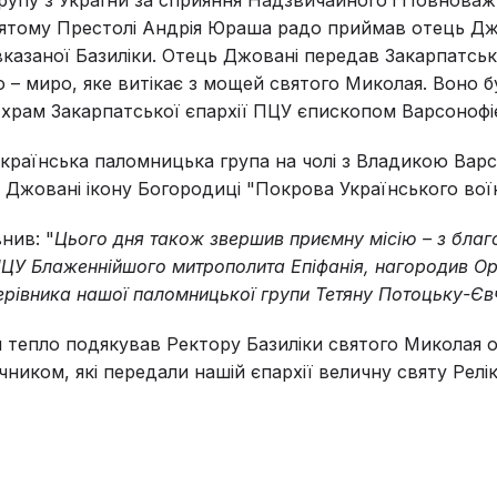
вятому Престолі Андрія Юраша радо приймав отець Дж
казаної Базиліки. Отець Джовані передав Закарпатськ
 – миро, яке витікає з мощей святого Миколая. Воно 
 храм Закарпатської єпархії ПЦУ єпископом Варсонофі
українська паломницька група на чолі з Владикою Вар
Джовані ікону Богородиці "Покрова Українського вої
нив: "
Цього дня також звершив приємну місію – з благ
ЦУ Блаженнійшого митрополита Епіфанія, нагородив Ор
керівника нашої паломницької групи Тетяну Потоцьку-Єв
 тепло подякував Ректору Базиліки святого Миколая
чником, які передали нашій єпархії величну святу Релік