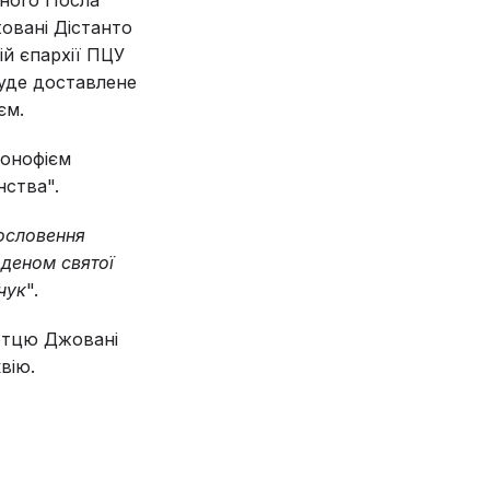
овані Дістанто
ій єпархії ПЦУ
буде доставлене
єм.
сонофієм
нства".
ословення
деном святої
чук
".
 отцю Джовані
вію.