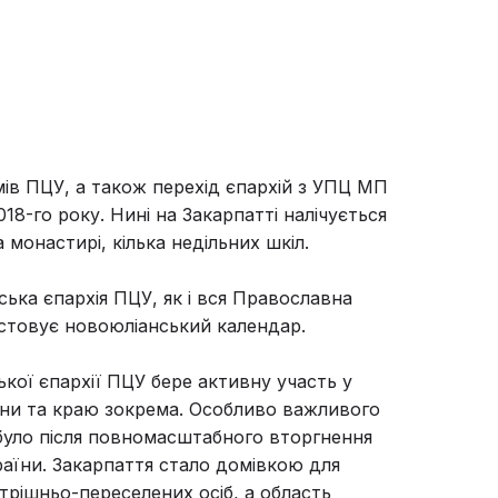
ів ПЦУ, а також перехід єпархій з УПЦ МП
18-го року. Нині на Закарпатті налічується
 монастирі, кілька недільних шкіл.
ська єпархія ПЦУ, як і вся Православна
стовує новоюліанський календар.
кої єпархії ПЦУ бере активну участь у
їни та краю зокрема. Особливо важливого
було після повномасштабного вторгнення
раїни. Закарпаття стало домівкою для
утрішньо-переселених осіб, а область