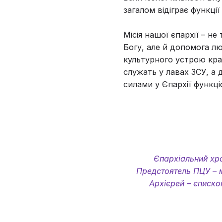
загалом відіграє функції
Місія нашої єпархії – не
Богу, але й допомога лю
культурного устрою кра
служать у лавах ЗСУ, а 
силами у Єпархії функці
Єпархіальний хра
Предстоятель ПЦУ – ми
Архієрей – єписк