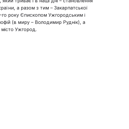
ї, який триває і в наші дні – становлення
раїни, а разом з тим – Закарпатської
15-го року Єпископом Ужгородським і
офій (в миру – Володимир Руднік), а
 місто Ужгород.