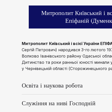
Митрополит Київський і вс
Епіфаній (Думенк
Митрополит Київський і всієї України ЕПІФ
Сергій Петрович) народився 3-го лютого 197
Волково Іванівського району Одеської області
Дитинство та роки ранньої юності минали у
у Чернівецькій області (Сторожинецького р
Освіта і наукова робота
У 1996-му закінчив місцеву загальноосвітню
вступив на навчання до Київської Духовної 
Служіння на ниві Господній
у 1999-му році за першим розрядом.
З благословення Святійшого Патріарха Філар