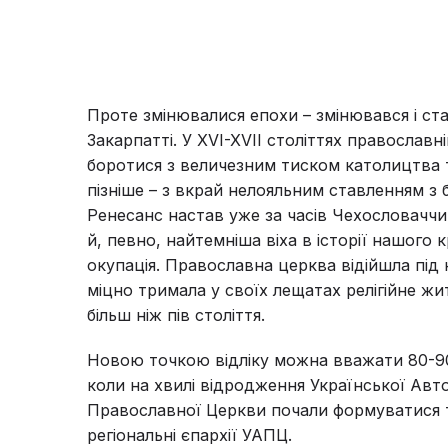
Проте змінювалися епохи – змінювався і ст
Закарпатті. У XVI-XVII століттях православн
боротися з величезним тиском католицтва
пізніше – з вкрай нелояльним ставленням з 
Ренесанс настав уже за часів Чехословаччин
й, певно, найтемніша віха в історії нашого 
окупація. Православна церква відійшла під
міцно тримала у своїх лещатах релігійне ж
більш ніж пів століття.
Новою точкою відліку можна вважати 80-90-
коли на хвилі відродження Української Авт
Православної Церкви почали формуватися 
регіональні єпархії УАПЦ.