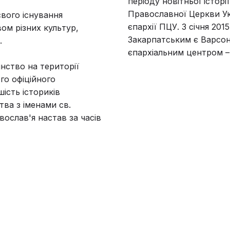
періоду новітньої історі
Православної Церкви Ук
вого існування
єпархії ПЦУ. З січня 20
вом різних культур,
Закарпатським є Варсон
.
єпархіальним центром –
янство на території
го офіційного
шість істориків
ва з іменами св.
вослав'я настав за часів