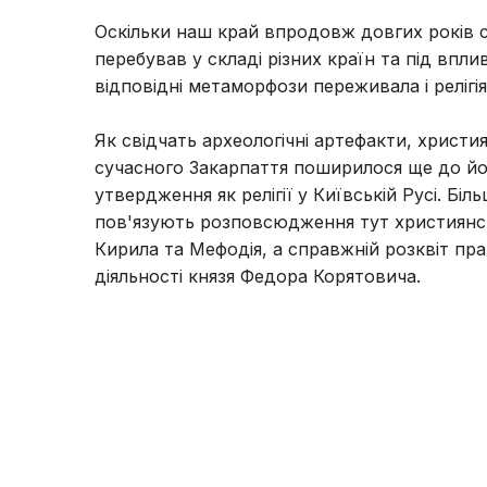
Оскільки наш край впродовж довгих років с
перебував у складі різних країн та під впли
відповідні метаморфози переживала і релігія
Як свідчать археологічні артефакти, христи
сучасного Закарпаття поширилося ще до йо
утвердження як релігії у Київській Русі. Біль
пов'язують розповсюдження тут християнст
Кирила та Мефодія, а справжній розквіт пра
діяльності князя Федора Корятовича.