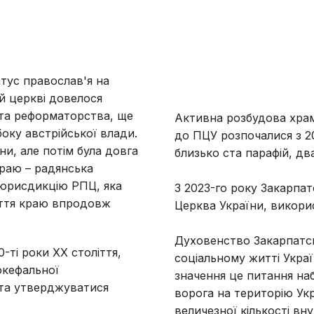
атус православ'я на
ій церкві довелося
 та реформаторства, ще
Активна розбудова храм
боку австрійської влади.
до ПЦУ розпочалися з 20
и, але потім була довга
близько ста парафій, два
краю – радянська
 юрисдикцію РПЦ, яка
З 2023-го року Закарпат
иття краю впродовж
Церква України, викори
Духовенство Закарпатсь
ті роки XX століття,
соціальному житті Укра
окефальної
значення це питання на
та утверджуватися
ворога на територію Ук
величезної кількості вн