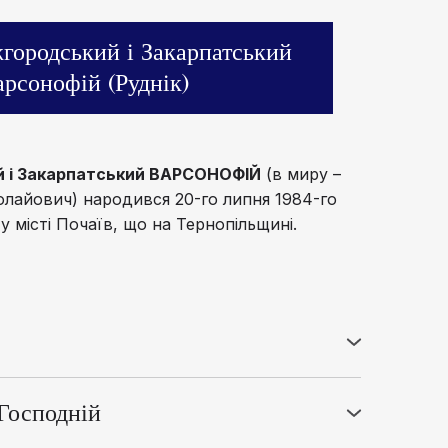
городський і Закарпатський
рсонофій (Руднік)
 і Закарпатський ВАРСОНОФІЙ
(в миру –
лайович) народився 20-го липня 1984-го
 у місті Почаїв, що на Тернопільщині.
оці загальноосвітню Почаївську шкоду І-ІІІ
ернівецький Богословський Інститут, де
Господній
. Отримав науковий ступінь "бакалавр",
– рукоположений у сан диякона;
 педагога-богослова.