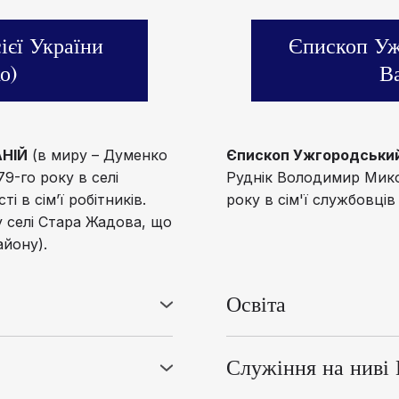
ієї України
Єпископ Уж
о)
Ва
АНІЙ
(в миру – Думенко
Єпископ Ужгородський
9-го року в селі
Руднік Володимир Мико
 в сім’ї робітників.
року в сім'ї службовців
 селі Стара Жадова, що
айону).
Освіта
 школу й у тому ж році
Закінчивши у 2001-му р
Семінарії, яку закінчив
ступенів, поступив у Ч
Служіння на ниві 
вчився до 2005-го року
ета 21-го грудня 2007-
- 28 жовтня 2012 року 
освоївши спеціальність