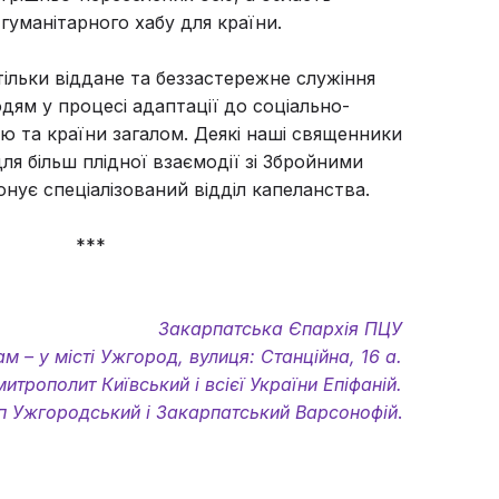
 гуманітарного хабу для країни.
 тільки віддане та беззастережне служіння
дям у процесі адаптації до соціально-
ю та країни загалом. Деякі наші священники
для більш плідної взаємодії зі Збройними
онує спеціалізований відділ капеланства.
***
Закарпатська Єпархія ПЦУ
м – у місті Ужгород, вулиця: Станційна, 16 а.
трополит Київський і всієї України Епіфаній.
оп Ужгородський і Закарпатський Варсонофій
.