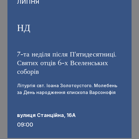
ЛИПНЯ
НД
7-та неділя після П'ятидесятниці.
Святих отців 6-х Вселенських
соборів
Літургія свт. Іоана Золотоустого. Молебень
за День народження єпископа Варсонофія
вулиця Станційна, 16А
09:00