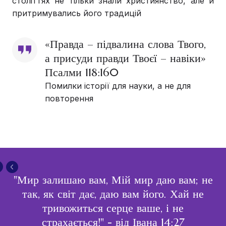
століттях не тільки знали християнство, але й
притримувались його традицій
«Правда – підвалина слова Твого, 
а присуди правди Твоєї – навіки» 
Псалми 118:160
Помилки історії для науки, а не для
повторення
"Мир залишаю вам, Мій мир даю вам; не
так, як світ дає, даю вам його. Хай не
тривожиться серце ваше, і не
страхається!"
- від Івана 14:27