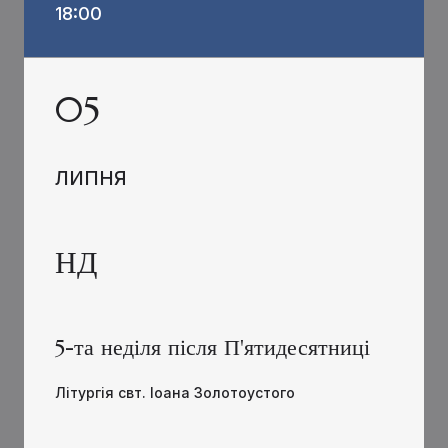
18:00
05
ЛИПНЯ
НД
5-та неділя після П'ятидесятниці
Літургія свт. Іоана Золотоустого