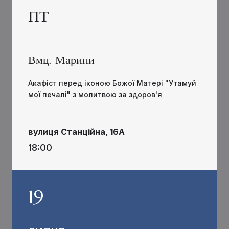
ПТ
Вмц. Марини
Акафіст перед іконою Божої Матері "Утамуй
мої печалі" з молитвою за здоров'я
вулиця Станційна, 16А
18:00
19