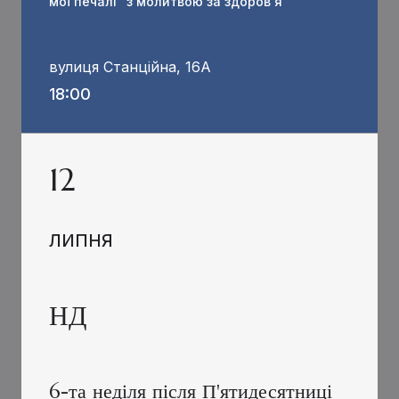
мої печалі" з молитвою за здоров'я
вулиця Станційна, 16А
18:00
12
ЛИПНЯ
НД
6-та неділя після П'ятидесятниці