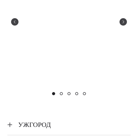
УЖГОРОД
Недільна школа - храм прп. Амфілохія