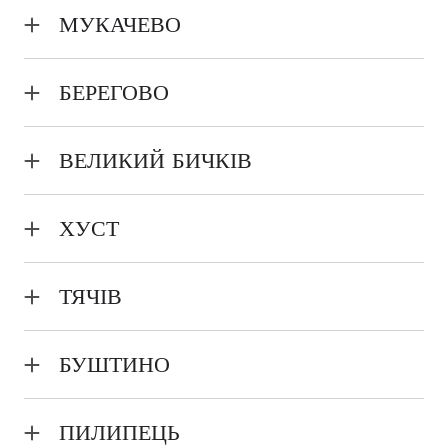
Почаївського; керівник - протоієрей
Ігор
МУКАЧЕВО
Войтович
Недільна школа, храм успіння Пресвятої
Богородиці; керівник - протоієрей
Сергій Потюк
БЕРЕГОВО
Недільна школа - Свято-Троїцько-
Михайлівський храм; керівник - протоієрей
ВЕЛИКИЙ БИЧКІВ
Михайло Савко
"Воскресіння" - недільна школа, храм пророка
Іллі; керівник - протоієрей
Віктор Білан
ХУСТ
"Благовіст" - недільна школа, храм св.вмч.
Катерини; керівник - протоієрей
Ігор Пістун
ТЯЧІВ
"Чадо" - недільна школа, храм св.вмч. Варвари;
керівник - ієрей
Петро Яким
БУШТИНО
"Небесне джерельце" - недільна школа, храм
св.вмч. Пантелеймона; керівник -
протоієрей
ПИЛИПЕЦЬ
Андрій Кравчук