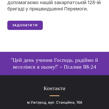
допомагаємо нашій закарпатській 128-ій
бригаді у пришвидшенні Перемоги.
ЗАДОНАТИТИ
"Цей день учинив Господь, радіймо й
веселімся в ньому!"
- Псалми 118:24
Контакти
м.Ужгород, вул. Станційна, 16А