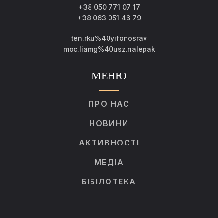
+38 050 771 07 17
+38 063 051 46 79
ten.rku%40yifonosrav
moc.liamg%40usz.nalepak
МЕНЮ
ПРО НАС
НОВИНИ
АКТИВНОСТІ
МЕДІА
БІБІЛОТЕКА