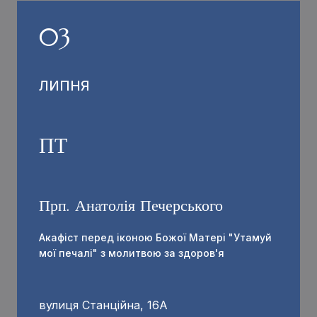
03
ЛИПНЯ
ПТ
Прп. Анатолія Печерського
Акафіст перед іконою Божої Матері "Утамуй
мої печалі" з молитвою за здоров'я
вулиця Станційна, 16А