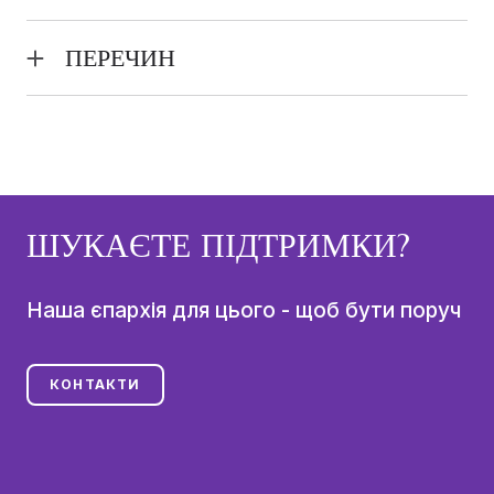
"Діти воплоченого Слова" - недільна школа,
храм Святого Рождества Богородиці; керівник -
ПЕРЕЧИН
протоієрей
Василь Калічин
Уроки Божого Слова у професійно-технічному
ліцею м.Перечин; викладач - протоієрей
Андрій
Валько
ШУКАЄТЕ ПІДТРИМКИ?
Наша єпархія для цього - щоб бути поруч
КОНТАКТИ