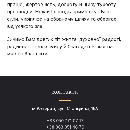
працю, жертовність, доброту й щиру турботу
про людей. Нехай Господь примножує Ваші
сили, укріплює на обраному шляху та оберігає
від усякого зла.
Зичимо Вам довгих літ життя, духовної радості,
родинного тепла, миру й благодаті Божої на
многії і благії літа!
Контакти
м.Ужгород, вул. Станційна, 16А
+38 050 771 07 17
+38 063 051 46 79