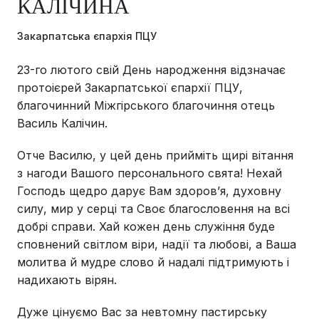
КАЛІЧИНА
Закарпатська єпархія ПЦУ
23-го лютого свій День народження відзначає
протоієрей Закарпатської єпархії ПЦУ,
благочинний Міжгірського благочиння отець
Василь Калічин.
Отче Василю, у цей день прийміть щирі вітання
з нагоди Вашого персонального свята! Нехай
Господь щедро дарує Вам здоров’я, духовну
силу, мир у серці та Своє благословення на всі
добрі справи. Хай кожен день служіння буде
сповнений світлом віри, надії та любові, а Ваша
молитва й мудре слово й надалі підтримують і
надихають вірян.
Дуже цінуємо Вас за невтомну пастирську