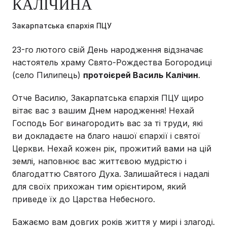
КАЛІЧИНА
Закарпатська єпархія ПЦУ
23-го лютого свій День народження відзначає
настоятель храму Свято-Рождества Богородиці
(село Пилипець)
протоієрей Василь Калічин
.
Отче Василю, Закарпатська єпархія ПЦУ щиро
вітає вас з вашим Днем народження! Нехай
Господь Бог винагородить вас за ті труди, які
ви докладаєте на благо нашої єпархії і святої
Церкви. Нехай кожен рік, прожитий вами на цій
землі, наповнює вас життєвою мудрістю і
благодаттю Святого Духа. Залишайтеся і надалі
для своїх прихожан тим орієнтиром, який
приведе їх до Царства Небесного.
Бажаємо вам довгих років життя у мирі і злагоді.