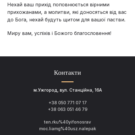
Нехай ваш прихід поповнюється вірними
прихожанами, а молитви, які доносяться від вас
до Бога, нехай будуть щитом для вашої пастви.
Миру вам, успіхів і Божого благословення!
Контакти
м.Ужгород, вул. Станційна, 16А
+38 050 771 07 17
+38 063 051 46 79
ten.rku%40yifonosrav
moc.liamg%40usz.nalepak