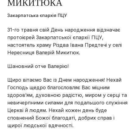
МИКИТЮКА
Закарпатська єпархія ПЦУ
31-го травня свій День народження відзначає
протоієрей Закарпатської єпархії ПЦУ,
настоятель храму Різдва Івана Предтечі у селі
Нересниця Валерій Микитюк.
Шановний отче Валерію!
Щиро вітаємо Вас із Днем народження! Нехай
Господь щедро благословляє Вас міцним
здоров’ям, духовною радістю, миром у серці та
невичерпними силами для подальшого служіння
Церкві й людям. Нехай кожен день буде
сповнений Божої благодаті, добрих справ і
щирої людської вдячності.