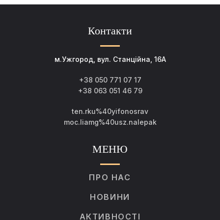
Контакти
м.Ужгород, вул. Станційна, 16А
+38 050 771 07 17
+38 063 051 46 79
ten.rku%40yifonosrav
moc.liamg%40usz.nalepak
МЕНЮ
ПРО НАС
НОВИНИ
АКТИВНОСТІ