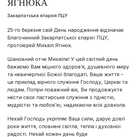
ЯГНЮКА
Закарпатська єпархія ПЦУ
25-го березня свій День народження відзначає
Благочинний Закарпатської єпархії ПЦУ,
протоієрей Михаїл Ягнюк.
Шановний отче Михаїле! У цей світлий день
бажаємо Вам міцного здоров’я, душевного миру
та невичерпної Божої благодаті. Ваше життя –
це приклад вірного служіння Господу, Церкві та
людям. Попри поважний вік, Ви продовжуєте
нести своє пастирське служіння з гідністю,
мудрістю та любов’ю, надихаючи всіх довкола.
Нехай Господь укріпляє Ваші сили, дарує довгі
роки життя, сповнені світла, тепла і духовної
радості. Нехай кожен день буде