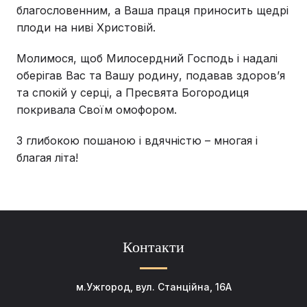
благословенним, а Ваша праця приносить щедрі
плоди на ниві Христовій.
Молимося, щоб Милосердний Господь і надалі
оберігав Вас та Вашу родину, подавав здоров’я
та спокій у серці, а Пресвята Богородиця
покривала Своїм омофором.
З глибокою пошаною і вдячністю – многая і
благая літа!
Контакти
м.Ужгород, вул. Станційна, 16А