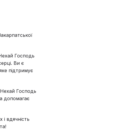
Закарпатської
 Нехай Господь
ерці. Ви є
яке підтримує
 Нехай Господь
 та допомагає
 і вдячність
та!