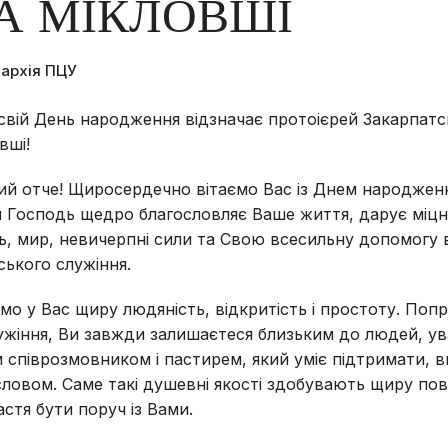
А МІКЛОВШІ
пархія ПЦУ
свій День народження відзначає протоієрей Закарпатсь
вші!
й отче! Щиросердечно вітаємо Вас із Днем народжен
Господь щедро благословляє Ваше життя, дарує міцн
ь, мир, невичерпні сили та Свою всесильну допомогу 
ького служіння.
мо у Вас щиру людяність, відкритість і простоту. Поп
жіння, Ви завжди залишаєтеся близьким до людей, ув
 співрозмовником і пастирем, який уміє підтримати, в
 словом. Саме такі душевні якості здобувають щиру по
астя бути поруч із Вами.