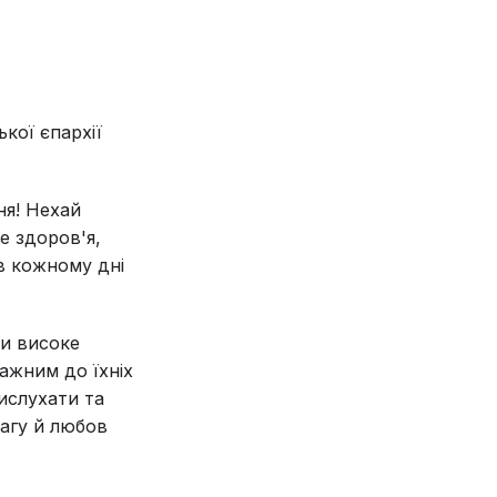
кої єпархії
ня! Нехай
е здоров'я,
в кожному дні
ри високе
ажним до їхніх
ислухати та
вагу й любов