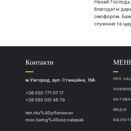
Нехай Господь 
благодатні дар
омофором. Баж
служіння та щед
Контакти
МЕН
ПРО НА
м.Ужгород, вул. Станційна, 16А
НОВИН
+38 050 771 07 17
+38 063 051 46 79
АКТИВН
МЕДІА
ten.rku%40yifonosrav
moc.liamg%40usz.nalepak
БІБІЛОТ