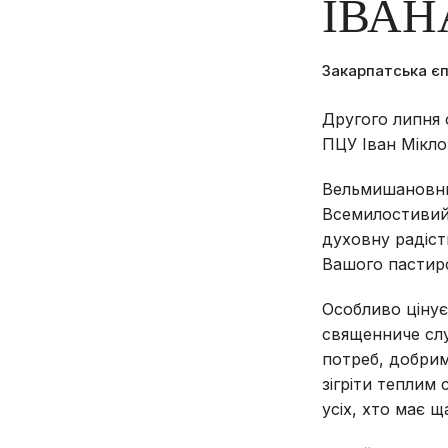
ІВАН
Закарпатська є
Другого липня 
ПЦУ Іван Мікло
Вельмишановни
Всемилостивий 
духовну радіст
Вашого пастирс
Особливо цінує
священниче слу
потреб, добрим
зігріти теплим
усіх, хто має щ