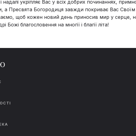
і надалі укріпляє Вас у всіх добрих починаннях, примн
и, а Пресвята Богородиця завжди покриває Вас Своїм
аємо, щоб кожен новий день приносив мир у серце, н
рі Божі благословення на многії і благії літа!
Ю
С
И
ОСТІ
ЕКА