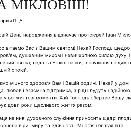
А МІКЛОВШІ!
пархія ПЦУ
свій День народження відзначає протоієрей Іван Мікло
ро вітаємо Вас з Вашим святом! Нехай Господь щедро
оров’ям, душевним миром і невичерпною силою духу. 
нений світла, надії та Божої ласки, а служіння людям 
ішній спокій.
мо міцного здоров’я Вам і Вашій родині. Нехай у дом
а, любов і взаємна підтримка, а рідні будуть надійно
 у всі життєві моменти. Хай Господь оберігає Вашу сім
арує довгі роки щасливого життя разом.
ця на ниві духовного служіння приносить щедрі плоди
внене віри, миру та вдячності. Многая і благая літа!