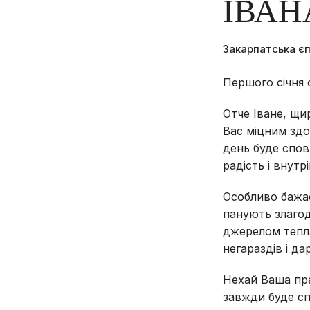
ІВАН
Закарпатська є
Першого січня 
Отче Іване, щи
Вас міцним зд
день буде спов
радість і внутр
Особливо бажає
панують злагод
джерелом тепла
негараздів і д
Нехай Ваша пра
завжди буде спо