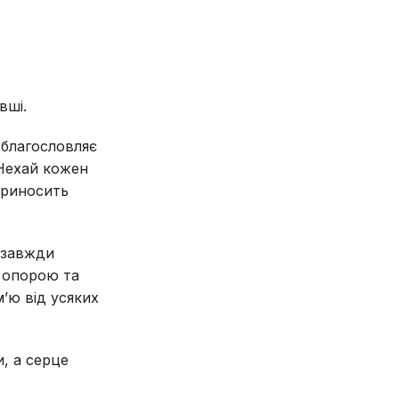
вші.
 благословляє
Нехай кожен
приносить
і завжди
ю опорою та
’ю від усяких
, а серце