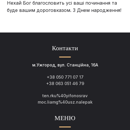
Нехай Бог благословить усі ваші починання та
буде вашим дороговказом. З Днем народження!
Контакти
м.Ужгород, вул. Станційна, 16А
+38 050 771 07 17
+38 063 051 46 79
ten.rku%40yifonosrav
moc.liamg%40usz.nalepak
МЕНЮ