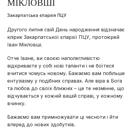
МІКЛОВШІ
Закарпатська єпархія ПЦУ
Другого липня свій День народження відзначає
клірик Закарпатської єпархії ПЦУ, протоієрей
Іван Мікловші.
Отче Іване, ви своєю наполегливістю
відкриваєте у собі нові таланти і не боїтеся
вчитися чомусь новому. Бажаємо вам побільше
ентузіазму у подібних справах. Але віра в Бога
та любов до своїх ближніх – це те незмінне, що
відчувається у кожній вашій справі, у кожному
вчинку.
Бажаємо вам примножувати ці чесноти і йти
вперед до нових здобутків.