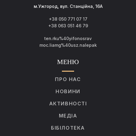
м.Ужгород, вул. Станційна, 16А
+38 050 771 07 17
+38 063 051 46 79
ten.rku%40yifonosrav
moc.liamg%40usz.nalepak
МЕНЮ
ПРО НАС
НОВИНИ
АКТИВНОСТІ
МЕДІА
БІБІЛОТЕКА