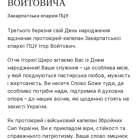
ВОЙТОВИЧА
Закарпатська єпархія ПЦУ
Третього березня свій День народження
відзначає протоієрей-капелан Закарпатської
єпархії ПЦУ Ігор Войтович.
Отче Ігорю! Щиро вітаємо Вас із Днем
народження! Ваше служіння – це особлива місія,
у якій поєднуються пастирська любов, мужність
і жертовність. Ви несете Слово Боже туди, де
особливо потрібні надія, підтримка й духовна
опора – до наших воїнів, які щоденно стоять на
захисті України.
Як протоієрей і військовий капелан Збройних
Сил України, Ви є прикладом віри, стійкості та
справжнього патріотизму. Ваше слово зміцнює