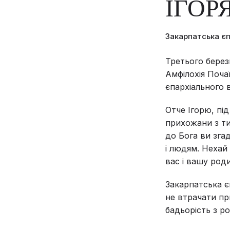
ІГОР
Закарпатська є
Третього берез
Амфілохія Поча
єпархіального 
Отче Ігорю, пі
прихожани з ти
до Бога ви зга
і людям. Нехай
вас і вашу род
Закарпатська є
не втрачати пр
бадьорість з р