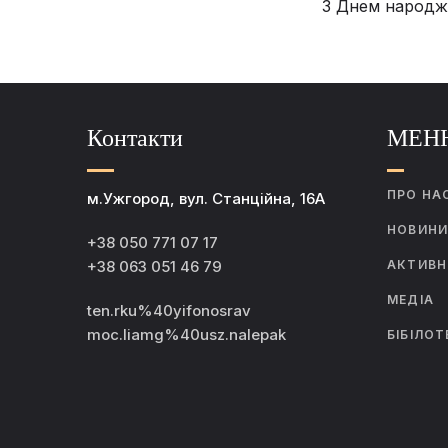
З Днем народж
Контакти
МЕН
ПРО НА
м.Ужгород, вул. Станційна, 16А
НОВИН
+38 050 771 07 17
+38 063 051 46 79
АКТИВН
МЕДІА
ten.rku%40yifonosrav
moc.liamg%40usz.nalepak
БІБІЛОТ