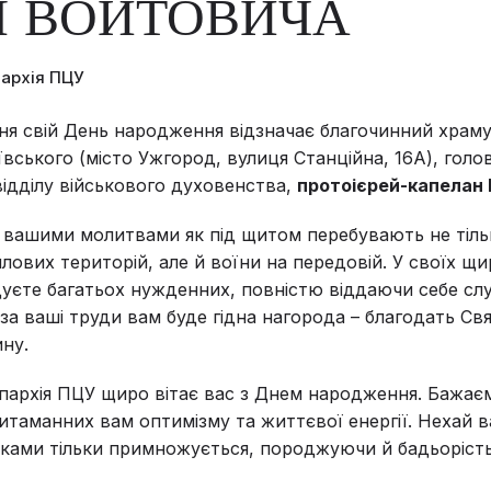
Я ВОЙТОВИЧА
пархія ПЦУ
ня свій День народження відзначає благочинний храм
ївського (місто Ужгород, вулиця Станційна, 16А), голо
відділу військового духовенства,
протоієрей-капелан 
д вашими молитвами як під щитом перебувають не тіль
лових територій, але й воїни на передовій. У своїх щ
дуєте багатьох нужденних, повністю віддаючи себе с
 за ваші труди вам буде гідна нагорода – благодать Св
ину.
пархія ПЦУ щиро вітає вас з Днем народження. Бажає
итаманних вам оптимізму та життєвої енергії. Нехай 
оками тільки примножується, породжуючи й бадьорість