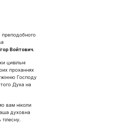
у преподобного
ва
Ігор Войтович
.
ки цивільні
ирих проханнях
лужінню Господу
ятого Духа на
мо вам ніколи
ваша духовна
 тілесну.