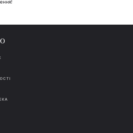
ення!
Ю
С
И
ОСТІ
ЕКА