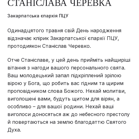
СТАНІСЛАВА ЧЕРЕВКА
Закарпатська єпархія ПЦУ
Одинадцятого травня свій День народження
відзначає клірик Закарпатської єпархії ПЦУ,
протодиякон Станіслав Черевко.
Отче Станіславе, у цей день прийміть найщиріші
вітання з нагоди вашого персонального свята.
Ваш молодецький запал підкріплений зрілою
вірою у Бога, що робить вас гідним та щирим
проповідником слова Божого. Нехай молитви,
виголошені вами, будуть щитом для вірян, а
особливо – для вашої родини. Нехай ваші
виголоси доносяться аж до небесного престолу
й повертаються на землю благодаттю Святого
Духа.