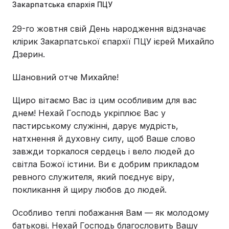
Закарпатська єпархія ПЦУ
29-го жовтня свій День народження відзначає
клірик Закарпатської єпархії ПЦУ ієрей Михайло
Дзерин.
Шановний отче Михайле!
Щиро вітаємо Вас із цим особливим для вас
днем! Нехай Господь укріплює Вас у
пастирському служінні, дарує мудрість,
натхнення й духовну силу, щоб Ваше слово
завжди торкалося сердець і вело людей до
світла Божої істини. Ви є добрим прикладом
ревного служителя, який поєднує віру,
покликання й щиру любов до людей.
Особливо теплі побажання Вам — як молодому
батькові. Нехай Господь благословить Вашу