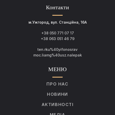
Контакти
м.Ужгород, вул. Станційна, 16А
+38 050 771 07 17
+38 063 051 46 79
ten.rku%40yifonosrav
moc.liamg%40usz.nalepak
МЕНЮ
ПРО НАС
НОВИНИ
АКТИВНОСТІ
МЕДІА