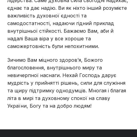
лідерства. Саме духовна сила сьогодні надихає,
єднає та дає надію. Ви як ніхто інший розумієте
важливість духовної єдності та
самодостатності, надаючи гідний приклад
внутрішньої стійкості. Бажаємо Вам, аби й
надалі Ваша віра у все хороше та
саможертовність були непохитними.
Зичимо Вам міцного здоров’я, Божого
благословення, внутрішнього миру та
невичерпної наснаги. Нехай Господь дарує
мудрість у прийнятті рішень, сили для служіння
та щиру підтримку однодумців. Многая і благая
літа в мирі та духовному спокої на славу
України, Богу та на добро людям!