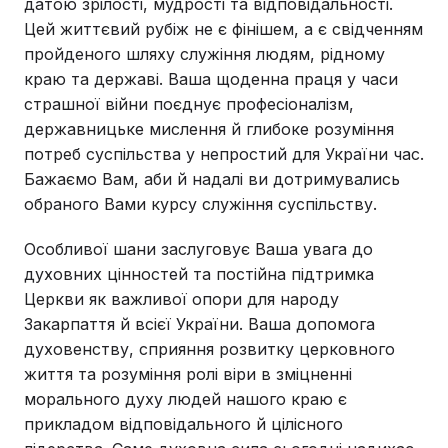
датою зрілості, мудрості та відповідальності.
Цей життєвий рубіж не є фінішем, а є свідченням
пройденого шляху служіння людям, рідному
краю та державі. Ваша щоденна праця у часи
страшної війни поєднує професіоналізм,
державницьке мислення й глибоке розуміння
потреб суспільства у непростий для України час.
Бажаємо Вам, аби й надалі ви дотримувались
обраного Вами курсу служіння суспільству.
Особливої шани заслуговує Ваша увага до
духовних цінностей та постійна підтримка
Церкви як важливої опори для народу
Закарпаття й всієї України. Ваша допомога
духовенству, сприяння розвитку церковного
життя та розуміння ролі віри в зміцненні
морального духу людей нашого краю є
прикладом відповідального й цілісного