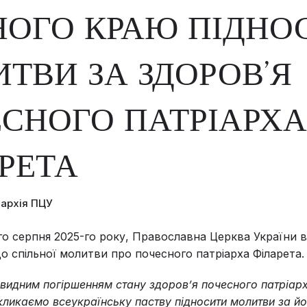
НОГО КРАЮ ПІДНО
ТВИ ЗА ЗДОРОВ’Я
СНОГО ПАТРІАРХА
РЕТА
пархія ПЦУ
-го серпня 2025-го року, Православна Церква України 
 спільної молитви про почесного патріарха Філарета.
чевидним погіршенням стану здоровʼя почесного патріар
кликаємо всеукраїнську паству підносити молитви за йо