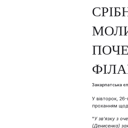
СРІБ
МОЛИ
ПОЧЕ
ФІЛА
Закарпатська є
У вівторок, 26
проханням щодо
"
У звʼязку з о
(Денисенка) за