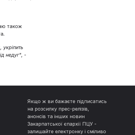
раю також
а.
 укріпить
ід недуг"
, -
Якщо ж ви бажаєте підписатись
на розсилку прес-релізів,
анонсів та інших новин
Закарпатської єпархії ПЦУ -
залишайте електронку і сміливо