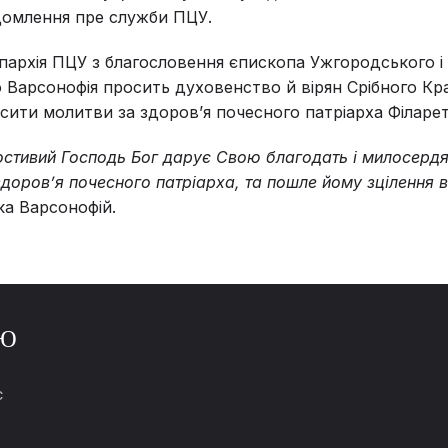
домлення пре служби ПЦУ.
пархія ПЦУ з благословення єпископа Ужгородського і
 Варсонофія просить духовенство й вірян Срібного К
сити молитви за здоров’я почесного патріарха Філарет
стивий Господь Бог дарує Свою благодать і милосердя,
 здоровʼя почесного патріарха, та пошле йому зцілення в
а Варсонофій.
Ю
С
И