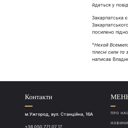
йдеться у пові
Закарпатська є
Закарпатського
посилено підно
"
Нехай Всемило
тілесні сили та
написав Владик
Контакти
МЕН
ПРО НА
м.Ужгород, вул. Станційна, 16А
НОВИН
+38 050 771 07 17