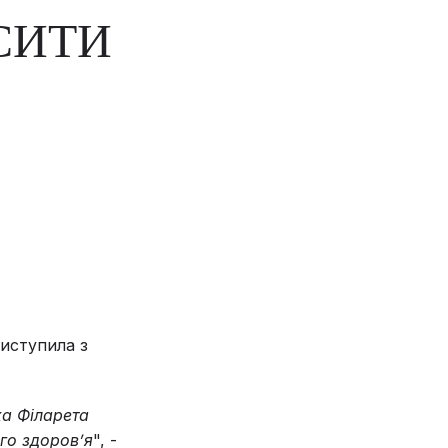
СИТИ
виступила з
ха Філарета
го здоровʼя
", -