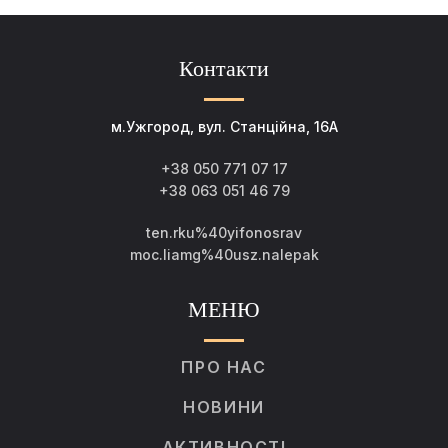
Контакти
м.Ужгород, вул. Станційна, 16А
+38 050 771 07 17
+38 063 051 46 79
ten.rku%40yifonosrav
moc.liamg%40usz.nalepak
МЕНЮ
ПРО НАС
НОВИНИ
АКТИВНОСТІ