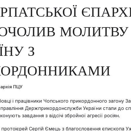
РПАТСЬКОЇ ЄПАРХІ
ОЧОЛИВ МОЛИТВУ
ЇНУ З
КОРДОННИКАМИ
пархія ПЦУ
овці і працівники Чопського прикордонного загону За
управління Держприкордонслужби України стали до сп
виконують завдання з відсічі збройної агресії росіян.
 протоієрей Сергій Ємець з благословення єпископа У