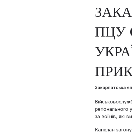
ЗАКА
ПЦУ 
УКРА
ПРИ
Закарпатська є
Військовослужб
регіонального 
за воїнів, які 
Капелан загону