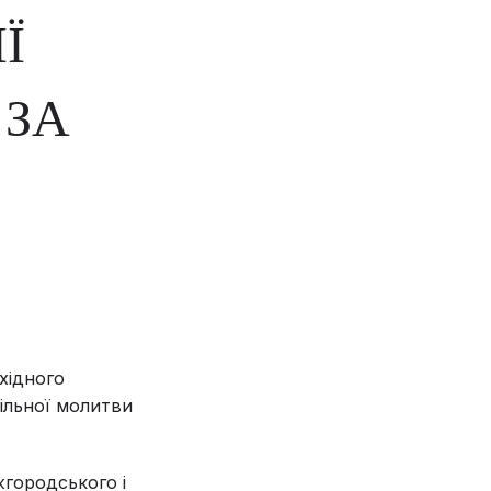
Ї
 ЗА
хідного
ільної молитви
жгородського і