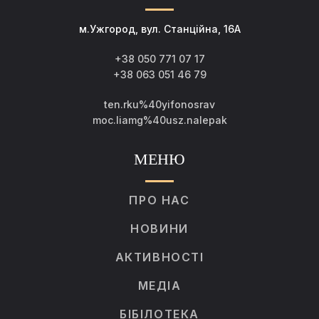
м.Ужгород, вул. Станційна, 16А
+38 050 771 07 17
+38 063 051 46 79
ten.rku%40yifonosrav
moc.liamg%40usz.nalepak
МЕНЮ
ПРО НАС
НОВИНИ
АКТИВНОСТІ
МЕДІА
БІБІЛОТЕКА