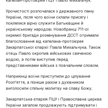
капелан-протоієрей ПЦУ Павло Михальчук.
Урочистості розпочалася з державного гімну
України, після чого воїни склали присягу і
поклялися вірно служити Батьківщині й
українському народові. Новобранці 711-ої
окремої бригади розмінування ДССТ отримали
благословення від капелана-протоієрея
Закарпатської єпархії Павла Михальчука. Також
отець Павло окропив військових свяченою
водою, а потім виступив перед
представниками війська з повчальним словом.
Наприкінці воїни приступили до цілування
Розп'яття, а пізніше разом з духівником
виголосили спільну молитву на славу Божу.
Закарпатська єпархія ПЦУ і Православна церква
України загалом продовжують підтримувати і