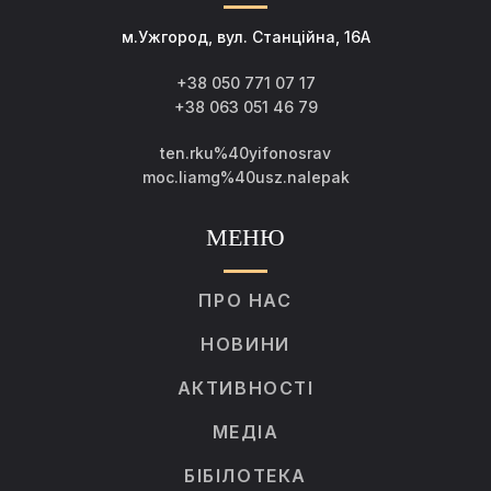
м.Ужгород, вул. Станційна, 16А
+38 050 771 07 17
+38 063 051 46 79
ten.rku%40yifonosrav
moc.liamg%40usz.nalepak
МЕНЮ
ПРО НАС
НОВИНИ
АКТИВНОСТІ
МЕДІА
БІБІЛОТЕКА