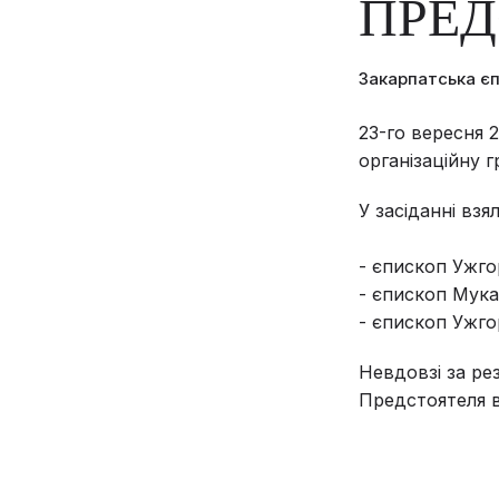
ПРЕД
Закарпатська є
23-го вересня 2
організаційну 
У засіданні взя
- єпископ Ужго
- єпископ Мука
- єпископ Ужго
Невдовзі за ре
Предстоятеля в