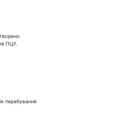
створено
ля ПЦУ.
ік перебування