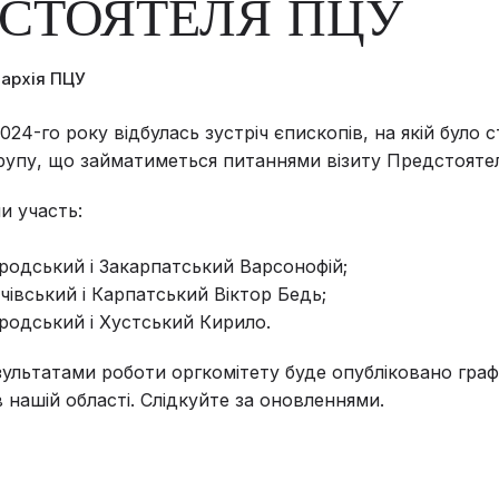
СТОЯТЕЛЯ ПЦУ
пархія ПЦУ
024-го року відбулась зустріч єпископів, на якій було 
групу, що займатиметься питаннями візиту Предстояте
ли участь:
родський і Закарпатський Варсонофій;
чівський і Карпатський Віктор Бедь;
родський і Хустський Кирило.
зультатами роботи оргкомітету буде опубліковано граф
 нашій області. Слідкуйте за оновленнями.