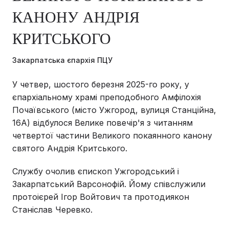
КАНОНУ АНДРІЯ
КРИТСЬКОГО
Закарпатська єпархія ПЦУ
У четвер, шостого березня 2025-го року, у
єпархіальному храмі преподобного Амфілохія
Почаївського (місто Ужгород, вулиця Станційна,
16А) відбулося Велике повечір'я з читанням
четвертої частини Великого покаянного канону
святого Андрія Критського.
Службу очолив єпископ Ужгородський і
Закарпатський Варсонофій. Йому співслужили
протоієрей Ігор Войтович та протодиякон
Станіслав Черевко.