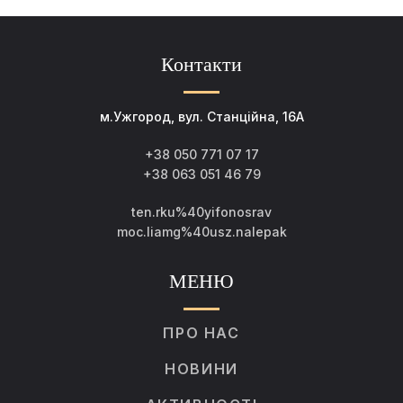
Контакти
м.Ужгород, вул. Станційна, 16А
+38 050 771 07 17
+38 063 051 46 79
ten.rku%40yifonosrav
moc.liamg%40usz.nalepak
МЕНЮ
ПРО НАС
НОВИНИ