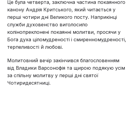
Це була четверта, заключна частина покаянного
канону Андрія Критського, який читається у
перші чотири дні Великого посту. Наприкінці
служби духовенство виголосило
колінопреклонені покаянні молитви, просячи у
Бога духа ціломудреності і смиренномудреності,
терпеливості й любові.
Молитовний вечір закінчився благословенням
від Владики Варсонофія та щирою подякую усім
за спільну молитву у перші дні святої
Чотиридесятниці.