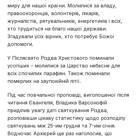
миру для нашої країни. Молилися за владу,
правоохоронців, волонтерів, лікарів,
журналістів, рятувальників, енергетиків і всіх,
хто трудиться на благо нашої держави.
Згадували усіх вірних, хто потребує Божої
допомоги.
У Післясвято Різдва Христового поминали
усопших – молилися за Царство небесне для
всіх спочилих парафіян. Також поминали
померлих на заупокійній літії.
Під час повчальної проповіді, виголошеної після
читання Євангелія, Владика Варсонофій
приділив увагу даті святкування Різдва,
розповівши цікаву статистику щодо розподілу
святкувань між 25-им грудня та 7-им січня.
Водночас Архієрей ще раз наголосив, що