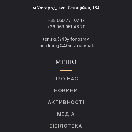
м.Ужгород, вул. Станційна, 16А
+38 050 771 07 17
+38 063 051 46 79
ten.rku%40yifonosrav
moc.liamg%40usz.nalepak
МЕНЮ
ПРО НАС
НОВИНИ
АКТИВНОСТІ
МЕДІА
БІБІЛОТЕКА