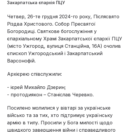
Закарпатська єпархія ПЦУ
Четвер, 26-те грудня 2024-го року, Післясвято
Різдва Христового. Собор Пресвятої
Богородиці. Святкове богослужіння у
єпархіальному Храмі Закарпатської єпархії ПЦУ
(місто Ужгород, вулиця Станційна, 16А) очолив
єпископ Ужгородський і Закарпатський
Варсонофій.
Архієрею співслужили:
- ієрей Михайло Дзерин;
- протодиякон – Станіслав Черевко.
Посилено молилися у вівтарі за українське
військо та за тих, хто підтримує українську
армію в тилу. Просили у Бога милості щодо
швидкого завершення війни і справедливого