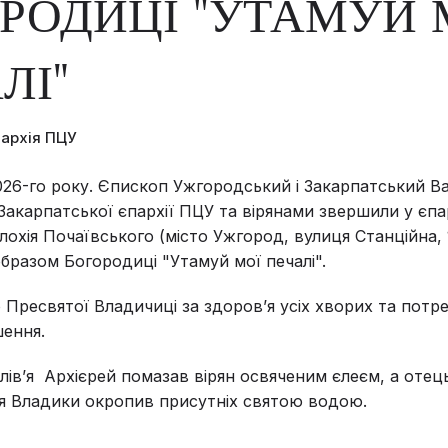
РОДИЦІ "УТАМУЙ 
ЛІ"
пархія ПЦУ
026-го року. Єпископ Ужгородський і Закарпатський В
акарпатської єпархії ПЦУ та вірянами звершили у єпа
ілохія Почаївського (місто Ужгород, вулиця Станційна, 
бразом Богородиці "Утамуй мої печалі".
Пресвятої Владичиці за здоровʼя усіх хворих та потр
ення.
лівʼя Архієрей помазав вірян освяченим єлеєм, а отец
я Владики окропив присутніх святою водою.