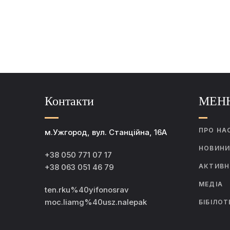
Контакти
МЕН
ПРО НА
м.Ужгород, вул. Станційна, 16А
НОВИН
+38 050 771 07 17
+38 063 051 46 79
АКТИВН
МЕДІА
ten.rku%40yifonosrav
moc.liamg%40usz.nalepak
БІБІЛОТ