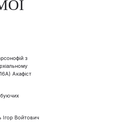
МОЇ
арсонофій з
рхіальному
16А) Акафіст
ебуючих
ь Ігор Войтович