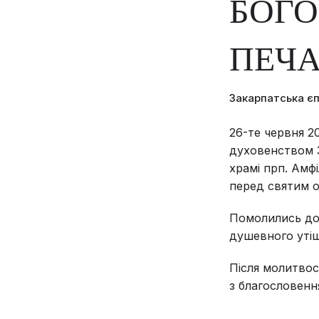
БОГО
ПЕЧА
Закарпатська є
26-те червня 2
духовенством З
храмі прп. Амф
перед святим о
Помолились до 
душевного утіш
Після молитвос
з благословенн