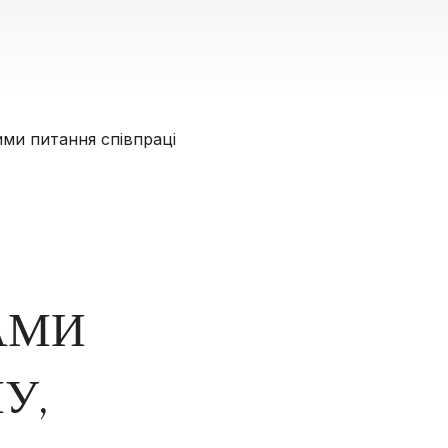
АМИ
У,