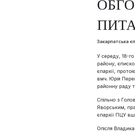
ОБГ
ПИТА
Закарпатська є
У середу, 18-г
району, єписко
єпархії, прото
вмч. Юрія Пере
районну раду т
Спільно з Голо
Яворським, пра
єпархії ПЦУ вш
Опісля Владика