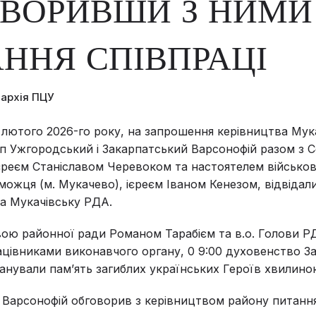
ОВОРИВШИ З НИМИ
ННЯ СПІВПРАЦІ
пархія ПЦУ
о лютого 2026-го року, на запрошення керівництва Мук
п Ужгородський і Закарпатський Варсонофій разом з 
ієреєм Станіславом Черевоком та настоятелем військов
можця (м. Мукачево), ієреєм Іваном Кенезом, відвідал
а Мукачівську РДА.
вою районної ради Романом Тарабієм та в.о. Голови Р
цівниками виконавчого органу, 0 9:00 духовенство З
анували памʼять загиблих українських Героїв хвилино
 Варсонофій обговорив з керівництвом району питання