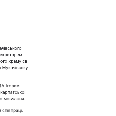
ачівського
Секретарем
ого храму св.
и Мукачівську
ДА Ігорем
акарпатської
ю мовчання.
 співпраці.