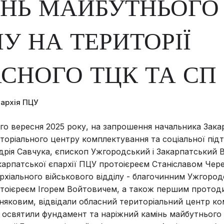
НЬ МАЙБУТНЬОГО
У НА ТЕРИТОРІЇ
СНОГО ТЦК ТА СП
пархія ПЦУ
-го вересня 2025 року, на запрошення начальника Зак
торіального центру комплектування та соціальної під
рія Савчука, єпископ Ужгородський і Закарпатський В
арпатської єпархії ПЦУ протоієреєм Станіславом Чер
рхіального військового відділу - благочинним Ужгород
отоієреєм Ігорем Войтовичем, а також першим прото
няковим, відвідали обласний територіальний центр ком
о освятили фундамент та наріжний камінь майбутнього