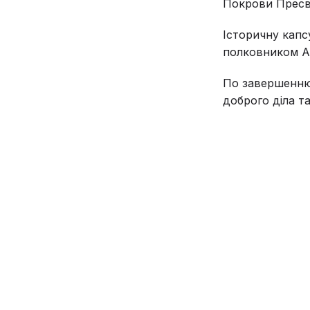
Покрови Пресвя
Історичну капс
полковником А
По завершенню 
доброго діла т