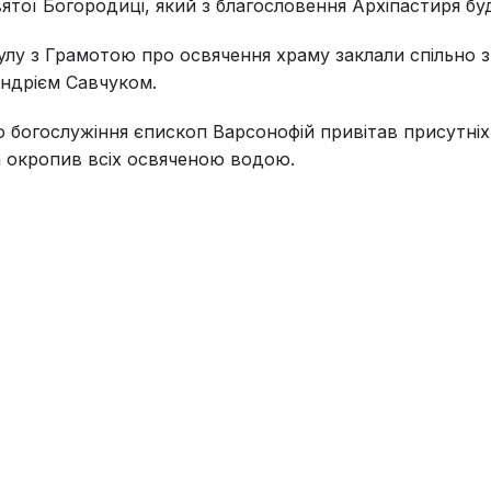
тої Богородиці, який з благословення Архіпастиря бу
улу з Грамотою про освячення храму заклали спільно 
ндрієм Савчуком.
богослужіння єпископ Варсонофій привітав присутніх
а окропив всіх освяченою водою.