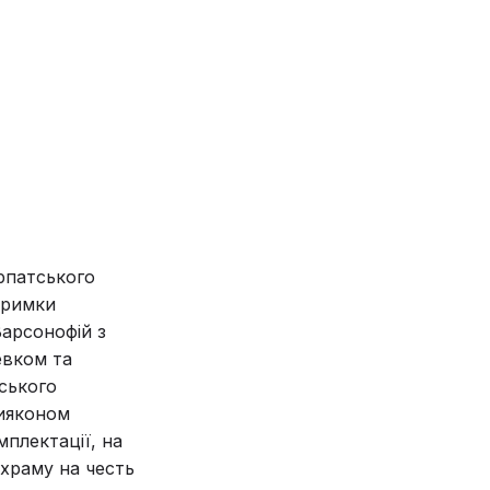
арпатського
тримки
арсонофій з
евком та
ського
дияконом
плектації, на
 храму на честь