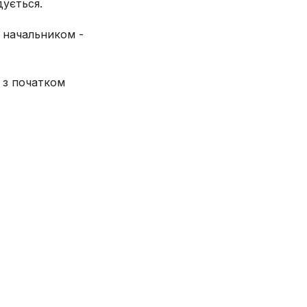
дується.
з начальником -
 з початком