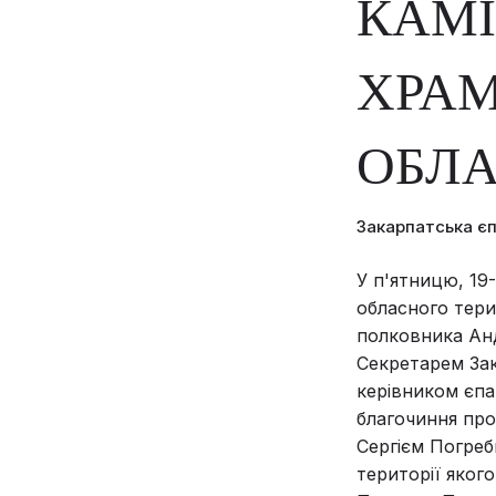
КАМІ
ХРАМ
ОБЛА
Закарпатська є
У п'ятницю, 19
обласного тери
полковника Анд
Секретарем Зак
керівником єпа
благочиння пр
Сергієм Погреб
території яког