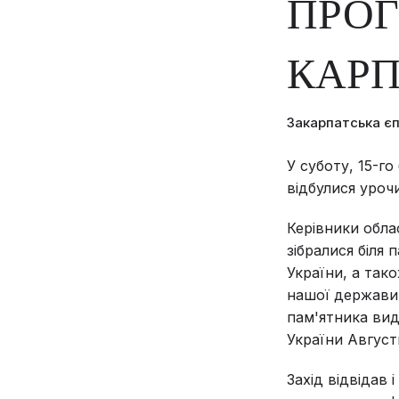
ПРО
КАРП
Закарпатська є
У суботу, 15-г
відбулися уроч
Керівники облас
зібралися біля
України, а так
нашої держави 
пам'ятника вид
України Авгус
Захід відвідав