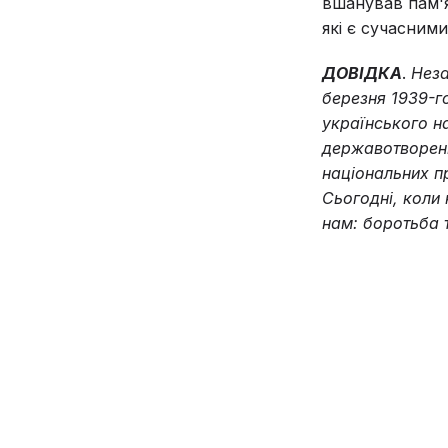
вшанував пам'я
які є сучасними
ДОВІДКА
.
Неза
березня 1939-го
українського на
державотворенн
національних пр
Сьогодні, коли
нам: боротьба т