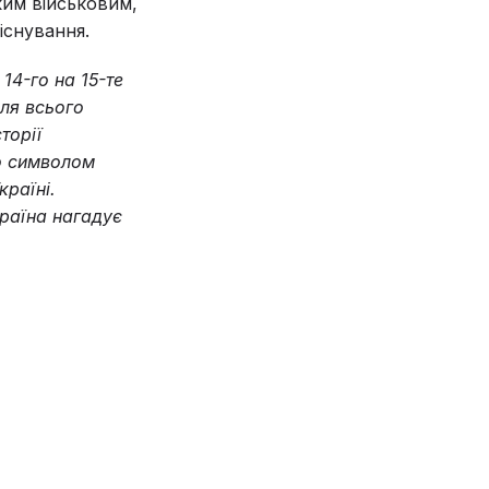
ким військовим,
існування.
14-го на 15-те
для всього
торії
ло символом
країні.
країна нагадує