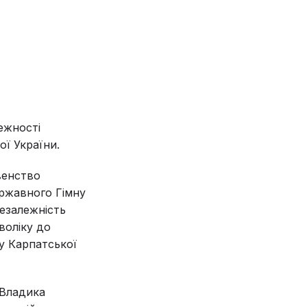
ежності
ої України.
овенство
ержавного Гімну
Незалежність
воліку до
у Карпатської
 Владика