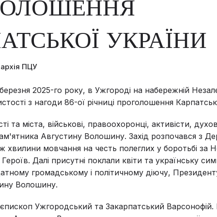
ГОЛОШЕННЯ
АТСЬКОЇ УКРАЇНИ
пархія ПЦУ
о березня 2025-го року, в Ужгороді на набережній Незал
истості з нагоди 86-ої річниці проголошення Карпатськ
ті та міста, військові, правоохоронці, активісти, дух
 пам'ятника Августину Волошину. Захід розпочався з Д
ож хвилини мовчання на честь полеглих у боротьбі за 
Героїв. Далі присутні поклали квіти та українську сим
атному громадському і політичному діючу, Президент
тину Волошину.
 і єпископ Ужгородський та Закарпатський Варсонофій.