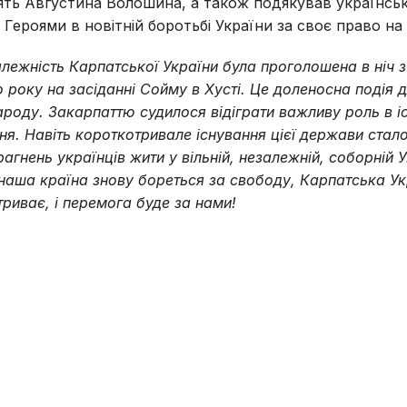
ть Августина Волошина, а також подякував українсь
 Героями в новітній боротьбі України за своє право на 
лежність Карпатської України була проголошена в ніч з 
 року на засіданні Сойму в Хусті. Це доленосна подія 
роду. Закарпаттю судилося відіграти важливу роль в іс
я. Навіть короткотривале існування цієї держави ста
агнень українців жити у вільній, незалежній, соборній У
 наша країна знову бореться за свободу, Карпатська У
риває, і перемога буде за нами!