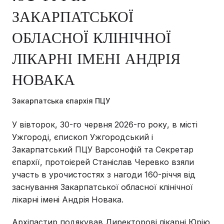
ЗАКАРПАТСЬКОЇ
ОБЛАСНОЇ КЛІНІЧНОЇ
ЛІКАРНІ ІМЕНІ АНДРІЯ
НОВАКА
Закарпатська єпархія ПЦУ
У вівторок, 30-го червня 2026-го року, в місті
Ужгороді, єпископ Ужгородський і
Закарпатський ПЦУ Варсонофій та Секретар
єпархії, протоієрей Станіслав Черевко взяли
участь в урочистостях з нагоди 160-річчя від
заснування Закарпатської обласної клінічної
лікарні імені Андрія Новака.
Архіпастир подякував Директорові лікарні Юрію