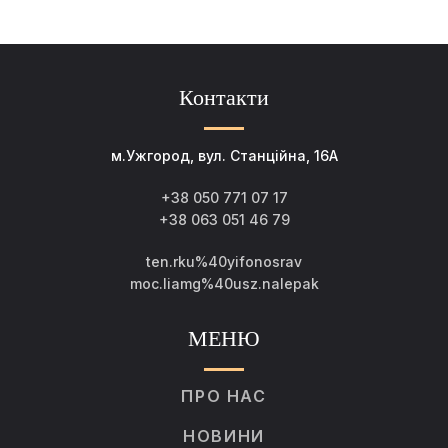
Контакти
м.Ужгород, вул. Станційна, 16А
+38 050 771 07 17
+38 063 051 46 79
ten.rku%40yifonosrav
moc.liamg%40usz.nalepak
МЕНЮ
ПРО НАС
НОВИНИ