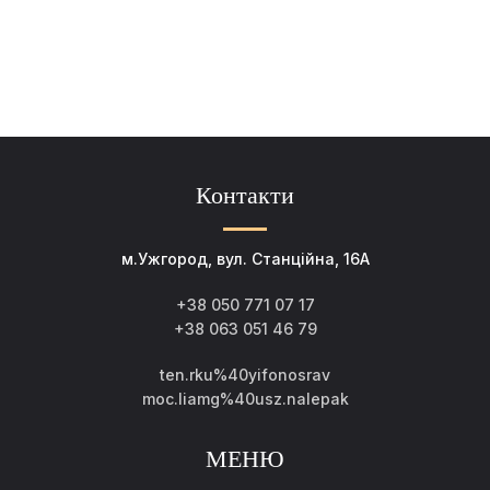
Контакти
м.Ужгород, вул. Станційна, 16А
+38 050 771 07 17
+38 063 051 46 79
ten.rku%40yifonosrav
moc.liamg%40usz.nalepak
МЕНЮ