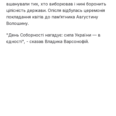
вшанували тих, хто виборював і нині боронить
цілісність держави. Опісля відбулась церемонія
покладання квітів до памʼятника Августину
Волошину.
"День Соборності нагадує: сила України — в
єдності", - сказав Владика Варсонофій.