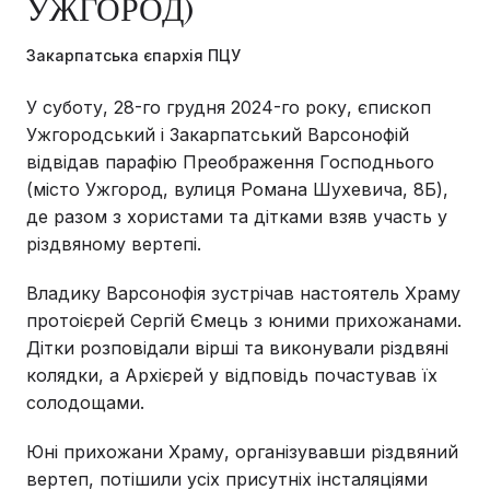
УЖГОРОД)
Закарпатська єпархія ПЦУ
У суботу, 28-го грудня 2024-го року, єпископ
Ужгородський і Закарпатський Варсонофій
відвідав парафію Преображення Господнього
(місто Ужгород, вулиця Романа Шухевича, 8Б),
де разом з хористами та дітками взяв участь у
різдвяному вертепі.
Владику Варсонофія зустрічав настоятель Храму
протоієрей Сергій Ємець з юними прихожанами.
Дітки розповідали вірші та виконували різдвяні
колядки, а Архієрей у відповідь почастував їх
солодощами.
Юні прихожани Храму, організувавши різдвяний
вертеп, потішили усіх присутніх інсталяціями