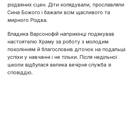
різдвяних сцен. Діти колядували, прославляли
Сина Божого і бажали всім щасливого та
мирного Різдва.
Владика Варсонофій наприкінці подякував
настоятелю Храму за роботу з молодим
поколінням й благословив діточок на подальші
успіхи у навчанні і не тільки. Після недільної
школи відбулася велика вечірня служба зі
сповіддю.