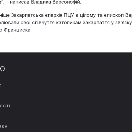
и
", - написав Владика Варсонофій.
іше Закарпатська єпархія ПЦУ в цілому та єпископ Ва
лювали свої співчуття
католикам Закарпаття у зв'язку
о Франциска.
Ю
С
И
ОСТІ
ЕКА