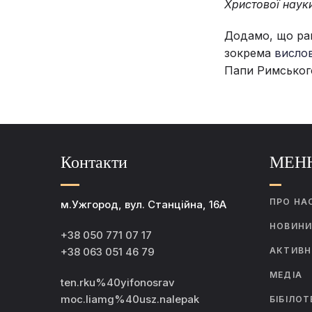
Христової наук
Додамо, що ран
зокрема
вислов
Папи Римськог
Контакти
МЕН
ПРО НА
м.Ужгород, вул. Станційна, 16А
НОВИН
+38 050 771 07 17
+38 063 051 46 79
АКТИВН
МЕДІА
ten.rku%40yifonosrav
moc.liamg%40usz.nalepak
БІБІЛОТ