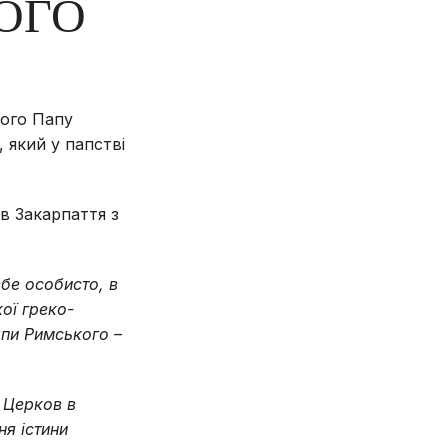
ОГО
вого Папу
 який у папстві
в Закарпаття з
ебе особисто, в
кої греко-
апи Римського –
 Церков в
ня істини