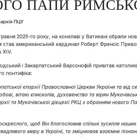
ГО ПАПИ РИМСЬК
пархія ПЦУ
 травня 2025-го року, на конклаві у Ватикані обрали но
 став американський кардинал Роберт Френсіс Прево,
 XIV.
дський і Закарпатський Варсонофій привітав католикі
о понтифіка:
рпатської єпархії Православної Церкви України та від с
юбові, вітаю єпископів, духовенство та вірян Мукачівсь
рхії та Мукачівської дієцезії РКЦ з обранням нового П
скреслого, щоб Він благословив спільні зусилля наших
ведливого миру в Україні, та зміцнював взаємне пізнан