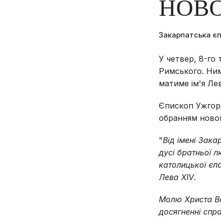
НОВО
Закарпатська є
У четвер, 8-го
Римського. Ним
матиме ім'я Лев
Єпископ Ужгоро
обранням новог
"
Від імені Зака
дусі братньої л
католицької єпа
Лева XIV
.
Молю Христа Во
досягненні спра