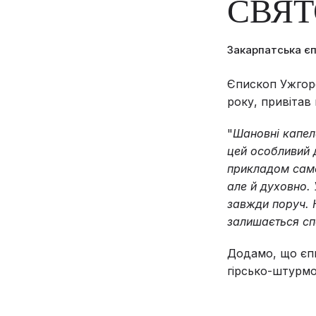
СВЯ
Закарпатська є
Єпископ Ужгоро
року, привітав
"
Шановні капела
цей особливий 
прикладом само
але й духовно.
завжди поруч. 
залишається сп
Додамо, що єпи
гірсько-штурмо