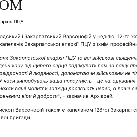
ТОМ
пархія ПЦУ
дський і Закарпатський Варсонофій у неділю, 12-го ж
 капеланів Закарпатської єпархії ПЦУ з їхнім професійн
ни Закарпатської єпархії ПЦУ та всі військові священн
день хочу від щирого серця подякувати вам за вашу пр
відданості й людяності, допомагаючи військовим не тіл
 У часи випробувань ваша присутність – це нагадування 
Нехай ваші молитви завжди досягають небес, а ваше с
овненим віри й доброти
", - зазначив Архієрей.
скоп Варсонофій також є капеланом 128-ої Закарпатс
вої бригади.