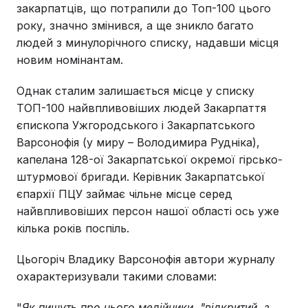
закарпатців, що потрапили до Топ-100 цього
року, значно змінився, а ще зникло багато
людей з минулорічного списку, надавши місця
новим номінантам.
Однак сталим залишається місце у списку
ТОП-100 найвпливовіших людей Закарпаття
єпископа Ужгородського і Закарпатського
Варсонофія (у миру – Володимира Рудніка),
капелана 128-ої Закарпатської окремої гірсько-
штурмової бригади. Керівник Закарпатської
єпархії ПЦУ займає чільне місце серед
найвпливовіших персон нашої області ось уже
кілька років поспіль.
Цьогоріч Владику Варсонофія автори журналу
охарактеризували такими словами:
"
Як пишуть про нього медійники, "відкритий, з