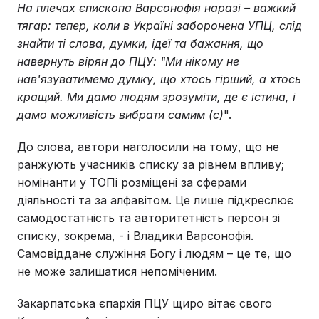
На плечах єпископа Варсонофія наразі – важкий
тягар: тепер, коли в Україні заборонена УПЦ, слід
знайти ті слова, думки, ідеї та бажання, що
навернуть вірян до ПЦУ: "Ми нікому не
нав'язуватимемо думку, що хтось гірший, а хтось
кращий. Ми дамо людям зрозуміти, де є істина, і
дамо можливість вибрати самим (с)
".
До слова, автори наголосили на тому, що не
ранжують учасників списку за рівнем впливу;
номінанти у ТОПі розміщені за сферами
діяльності та за алфавітом. Це лише підкреслює
самодостатність та авторитетність персон зі
списку, зокрема, - і Владики Варсонофія.
Самовіддане служіння Богу і людям – це те, що
не може залишатися непоміченим.
Закарпатська єпархія ПЦУ щиро вітає свого