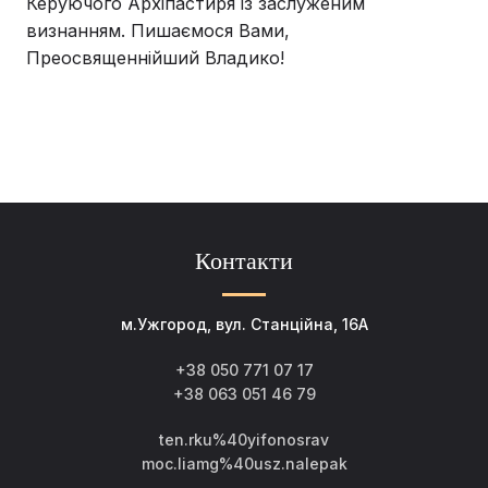
Керуючого Архіпастиря із заслуженим
визнанням. Пишаємося Вами,
Преосвященнійший Владико!
Контакти
м.Ужгород, вул. Станційна, 16А
+38 050 771 07 17
+38 063 051 46 79
ten.rku%40yifonosrav
moc.liamg%40usz.nalepak