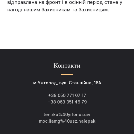
відправлена на фронт і в осінній період стане у
нагоді нашим Захисникам та Захисницям.
Контакти
м.Ужгород, вул. Станційна, 16А
+38 050 771 07 17
+38 063 051 46 79
ten.rku%40yifonosrav
moc.liamg%40usz.nalepak