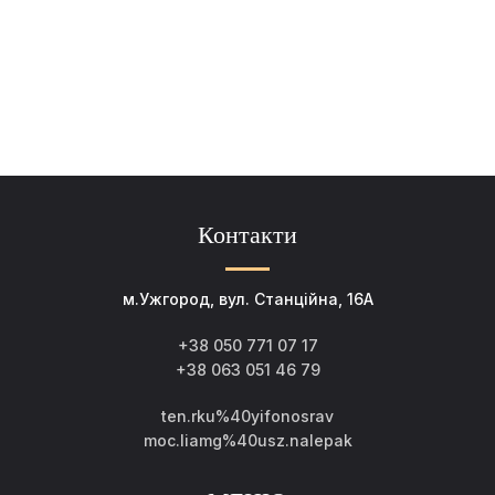
Контакти
м.Ужгород, вул. Станційна, 16А
+38 050 771 07 17
+38 063 051 46 79
ten.rku%40yifonosrav
moc.liamg%40usz.nalepak