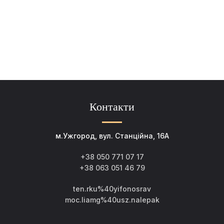
Контакти
м.Ужгород, вул. Станційна, 16А
+38 050 771 07 17
+38 063 051 46 79
ten.rku%40yifonosrav
moc.liamg%40usz.nalepak