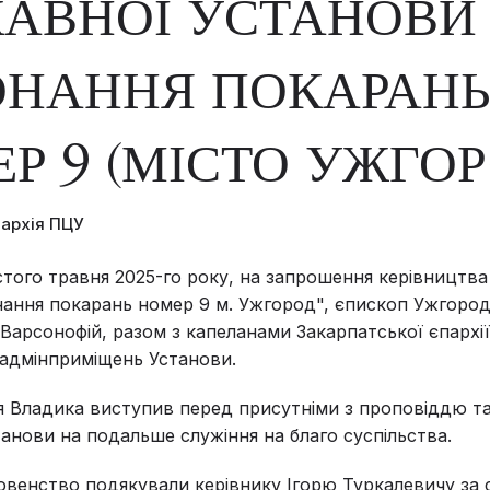
АВНОЇ УСТАНОВИ
ОНАННЯ ПОКАРАН
Р 9 (МІСТО УЖГОР
пархія ПЦУ
стого травня 2025-го року, на запрошення керівництв
ання покарань номер 9 м. Ужгород", єпископ Ужгород
Варсонофій, разом з капеланами Закарпатської єпархі
адмінприміщень Установи.
я Владика виступив перед присутніми з проповіддю т
танови на подальше служіння на благо суспільства.
овенство подякували керівнику Ігорю Туркалевичу за 