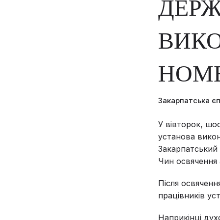
ДЕРЖ
ВИК
НОМЕ
Закарпатська є
У вівторок, шо
установа викон
Закарпатський 
Чин освячення 
Після освяченн
працівників ус
Наприкінці дух