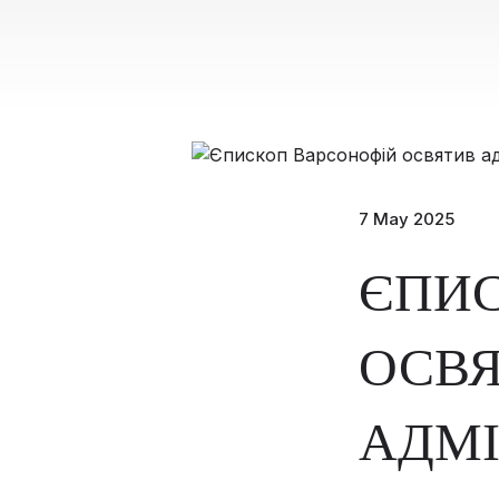
7 May 2025
ЄПИ
ОСВ
АДМ