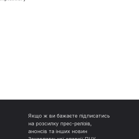
Якщо ж ви бажаєте підписатись
на розсилку прес-релізів,
анонсів та інших новин
Закарпатської єпархії ПЦУ -