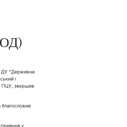
Ь
ОД)
а ДУ "Державна
ський і
ї ПЦУ, звершив
а благословив
сприяння у