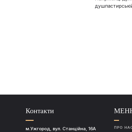
душпастирській
Контакти
МЕН
ПРО НА
м.Ужгород, вул. Станційна, 16А