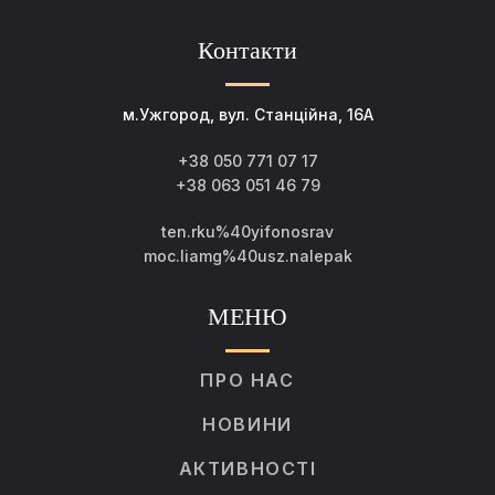
Контакти
м.Ужгород, вул. Станційна, 16А
+38 050 771 07 17
+38 063 051 46 79
ten.rku%40yifonosrav
moc.liamg%40usz.nalepak
МЕНЮ
ПРО НАС
НОВИНИ
АКТИВНОСТІ