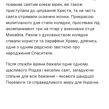
помазав святим єлеєм вірян, які також
приступали до цілування Хреста, та на честь
свята отримали освячені іконки. Прикрасою
молитовного дня стали колядки, проспівані під
акомпанемент гри на гітарі у виконанні отця
Михайла. Разом з духовенством колядки
співали хористи та парафіяни Храму, ділячись
одне з одним радісною звісткою про
народження Спасителя.
Після служби віряни бажали одне одному
щасливого Різдва і веселих свят, загадуючи
спільне для всіх бажання – якомога швидшої
Перемоги та справедливого миру для України.