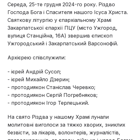
Середа, 25-те грудня 2024-го року. Різдво
Господа Бога і Спасителя нашого Ісуса Христа.
Святкову літургію у єпархіальному Храмі
Закарпатської єпархії ПЦУ (місто Ужгород,
вулиця Станційна, 16А) звершив єпископ
Ужгородський і Закарпатський Варсонофій.
Архієрею співслужили:
- ієрей Андрій Сусол;
- ієрей Михайло Дзерин;
- протодиякон Станіслав Черевко;
- протодиякон Сергій Погребняков;
- протодиякон Ігор Терлецький.
На свято Різдва у нашому Храмі лунали
молитовні виголоси за тяжко хворих, зниклих
безвісти, за лікарів, волонтерів, журналістів,