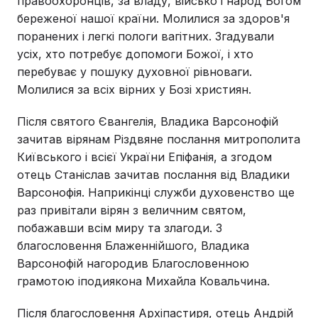
правоохоронців, за владу, військо і народ Богом
береженої нашої країни. Молилися за здоров'я
поранених і легкі пологи вагітних. Згадували
усіх, хто потребує допомоги Божої, і хто
перебуває у пошуку духовної рівноваги.
Молилися за всіх вірних у Бозі християн.
Після святого Євангелія, Владика Варсонофій
зачитав вірянам Різдвяне послання митрополита
Київського і всієї України Епіфанія, а згодом
отець Станіслав зачитав послання від Владики
Варсонофія. Наприкінці служби духовенство ще
раз привітали вірян з величним святом,
побажавши всім миру та злагоди. З
благословення Блаженнійшого, Владика
Варсонофій нагородив Благословенною
грамотою іподиякона Михайла Ковальчина.
Після благословення Архіпастиря, отець Андрій