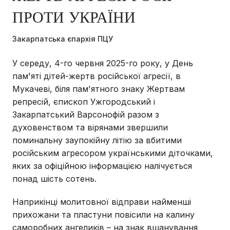
ПРОТИ УКРАЇНИ
Закарпатська єпархія ПЦУ
У середу, 4-го червня 2025-го року, у День
пам'яті дітей-жертв російської агресії, в
Мукачеві, біля пам'ятного знаку Жертвам
репресій, єпископ Ужгородський і
Закарпатський Варсонофій разом з
духовенством та вірянами звершили
поминальну заупокійну літію за вбитими
російським агресором українськими діточками,
яких за офіційною інформацією налічується
понад шість сотень.
Наприкінці молитовної відправи найменші
прихожани та пластуни повісили на калину
саморобних ангеликів – на знак вшанування