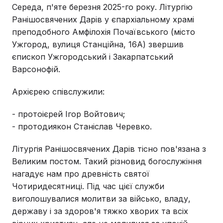
Середа, п'яте березня 2025-го року. Літургію
Ранішосвячених Дарів у єпархіальному храмі
преподобного Амфілохія Почаївського (місто
Ужгород, вулиця Станційна, 16А) звершив
єпископ Ужгородський і Закарпатський
Варсонофій.
Архієрею співслужили:
- протоієрей Ігор Войтович;
- протодиякон Станіслав Черевко.
Літургія Ранішосвячених Дарів тісно пов'язана з
Великим постом. Такий різновид богослужіння
нагадує нам про древність святої
Чотиридесятниці. Під час цієї служби
виголошувалися молитви за військо, владу,
державу і за здоров'я тяжко хворих та всіх