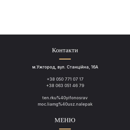
Контакти
м.Ужгород, вул. Станційна, 16А
+38 050 771 07 17
+38 063 051 46 79
ten.rku%40yifonosrav
moc.liamg%40usz.nalepak
МЕНЮ