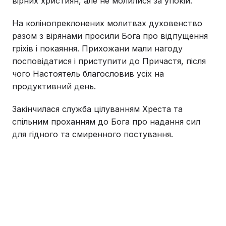
вірних християн, але не молилися за упокій.
На колінопреклонених молитвах духовенство
разом з вірянами просили Бога про відпущення
гріхів і покаяння. Прихожани мали нагоду
посповідатися і приступити до Причастя, після
чого Настоятель благословив усіх на
продуктивний день.
Закінчилася служба цілуванням Хреста та
спільним проханням до Бога про надання сил
для гідного та смиренного постування.