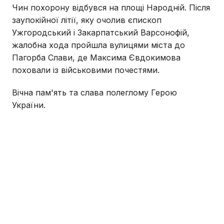
Чин похорону відбувся на площі Народній. Після
заупокійної літії, яку очолив єпископ
Ужгородський і Закарпатський Варсонофій,
жалобна хода пройшла вулицями міста до
Пагорба Слави, де Максима Євдокимова
поховали із військовими почестями.
Вічна пам'ять та слава полеглому Герою
України.