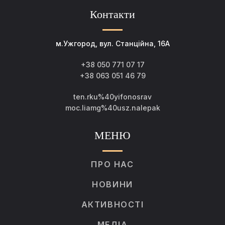
Контакти
м.Ужгород, вул. Станційна, 16А
+38 050 771 07 17
+38 063 051 46 79
ten.rku%40yifonosrav
moc.liamg%40usz.nalepak
МЕНЮ
ПРО НАС
НОВИНИ
АКТИВНОСТІ
МЕДІА