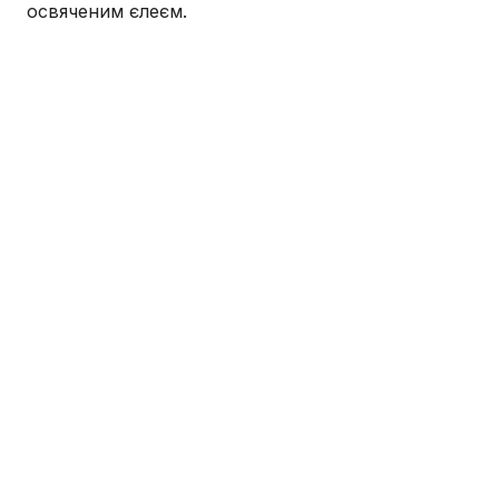
освяченим єлеєм.