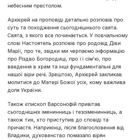
небесним престолом.
Архієрей на проповіді детально розповів про
суть та походження сьогоднішнього свята.
Свята, з якого все починається. У повчальному
слові Настоятель розповів про родовід Діви
Марії, про те, звідки ми черпаємо інформацію
про Різдво Богородиці, про її сім'ю, про
введення в храм та інші фундаментальні для
нашої віри речі. Зрештою, Архієрей закликав
молитися до Матері Божої усіх, кому важлива
доля України.
Також єпископ Варсонофій привітав
сьогоднішніх іменинниць і тезоіменинниць, а
також тих, хто приступив до сповіді та
причастя. Наприкінці, після благословення від
Владики, духовенство помазало вірян