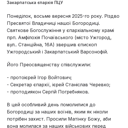
Закарпатська єпархія ПЦУ
Понеділок, восьме вересня 2025-го року. Різдво
Пресвятої Владичиці нашої Богородиці.
Святкове Богослужіння у єпархіальному храмі
прп. Амфілохія Почаївського (місто Ужгород,
вул.. Станційна, 16А) звершив єпископ
Ужгородський і Закарпатський Варсонофій.
Його Преосвященству співслужили:
- протоієрей Ігор Войтович;
- Секретар єпархії, ієрей Станіслав Черевко;
- протодиякон Сергій Погребняков.
В цей особливий день помолилися до
Богородиці за наших воїнів, яким як ніколи
потрібен захист. Просили Матінку Божу, аби
вона молилася за наших військових перед