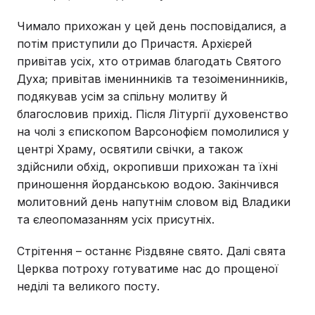
Чимало прихожан у цей день посповідалися, а
потім приступили до Причастя. Архієрей
привітав усіх, хто отримав благодать Святого
Духа; привітав іменинників та тезоіменинників,
подякував усім за спільну молитву й
благословив прихід. Після Літургії духовенство
на чолі з єпископом Варсонофієм помолилися у
центрі Храму, освятили свічки, а також
здійснили обхід, окропивши прихожан та їхні
приношення йорданською водою. Закінчився
молитовний день напутнім словом від Владики
та єлеопомазанням усіх присутніх.
Стрітення – останнє Різдвяне свято. Далі свята
Церква потроху готуватиме нас до прощеної
неділі та великого посту.