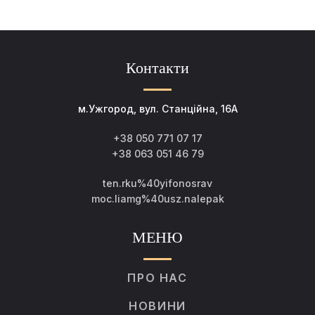
Контакти
м.Ужгород, вул. Станційна, 16А
+38 050 771 07 17
+38 063 051 46 79
ten.rku%40yifonosrav
moc.liamg%40usz.nalepak
МЕНЮ
ПРО НАС
НОВИНИ