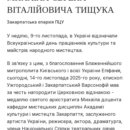
ВІТАЛІЙОВИЧА ТИЩУКА
Закарпатська єпархія ПЦУ
У неділю, 9-го листопада, в Україні відзначали
Всеукраїнський день працівників культури та
майстрів народного мистецтва.
В звʼязку з цим, з благословення Блаженнійшого
митрополита Київського і всієї України Епіфанія,
сьогодні, 14-го листопада 2025-го року, єпископ
Ужгородський і Закарпатський Варсонофій мав
за честь нагородити Церковною відзнакою -
медаллю святого архістратига Михаїла доцента
кафедри мистецьких дисциплін Академії
культури і мистецтв Закарпаття, заслуженого
артиста України, режисера, актора, драматурга,
члена Національної Спілки театральних діячів