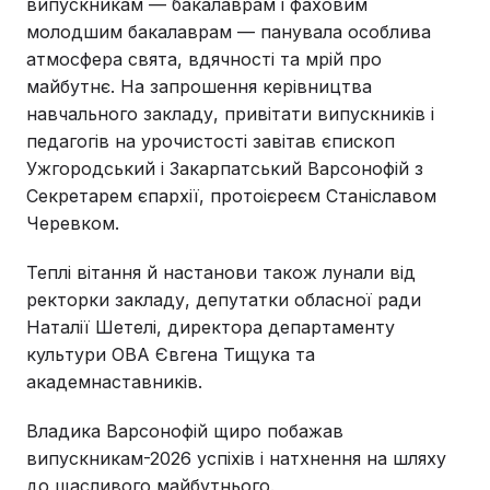
випускникам — бакалаврам і фаховим
молодшим бакалаврам — панувала особлива
атмосфера свята, вдячності та мрій про
майбутнє. На запрошення керівництва
навчального закладу, привітати випускників і
педагогів на урочистості завітав єпископ
Ужгородський і Закарпатський Варсонофій з
Секретарем єпархії, протоієреєм Станіславом
Черевком.
Теплі вітання й настанови також лунали від
ректорки закладу, депутатки обласної ради
Наталії Шетелі, директора департаменту
культури ОВА Євгена Тищука та
академнаставників.
Владика Варсонофій щиро побажав
випускникам-2026 успіхів і натхнення на шляху
до щасливого майбутнього.