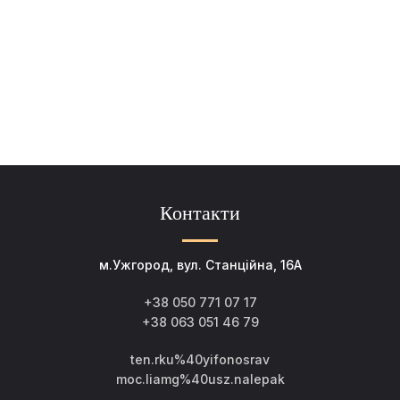
Контакти
м.Ужгород, вул. Станційна, 16А
+38 050 771 07 17
+38 063 051 46 79
ten.rku%40yifonosrav
moc.liamg%40usz.nalepak