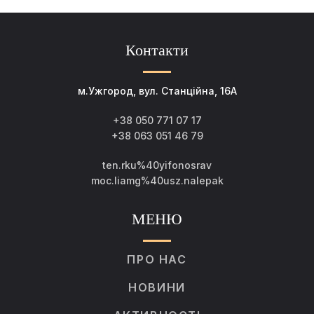
Контакти
м.Ужгород, вул. Станційна, 16А
+38 050 771 07 17
+38 063 051 46 79
ten.rku%40yifonosrav
moc.liamg%40usz.nalepak
МЕНЮ
ПРО НАС
НОВИНИ