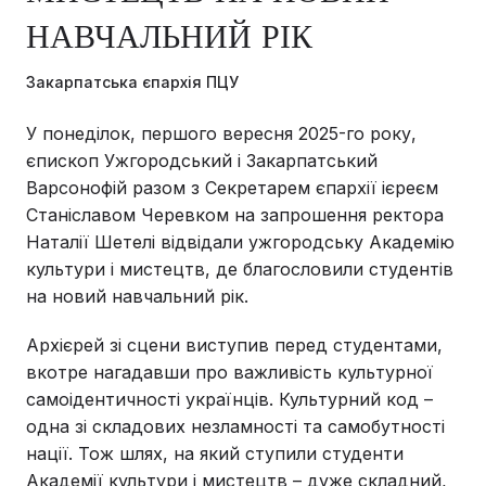
НАВЧАЛЬНИЙ РІК
Закарпатська єпархія ПЦУ
У понеділок, першого вересня 2025-го року,
єпископ Ужгородський і Закарпатський
Варсонофій разом з Секретарем єпархії ієреєм
Станіславом Черевком на запрошення ректора
Наталії Шетелі відвідали ужгородську Академію
культури і мистецтв, де благословили студентів
на новий навчальний рік.
Архієрей зі сцени виступив перед студентами,
вкотре нагадавши про важливість культурної
самоідентичності українців. Культурний код –
одна зі складових незламності та самобутності
нації. Тож шлях, на який ступили студенти
Академії культури і мистецтв – дуже складний,