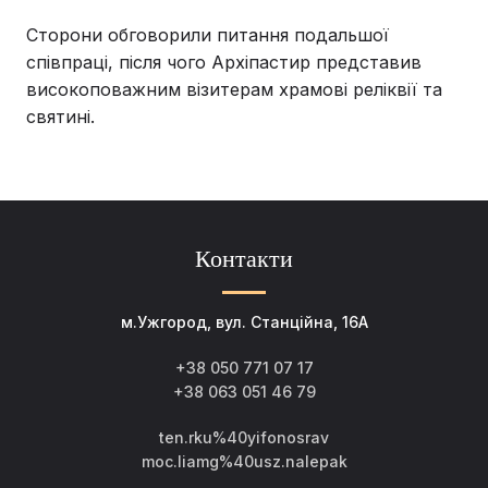
Сторони обговорили питання подальшої
співпраці, після чого Архіпастир представив
високоповажним візитерам храмові реліквії та
святині.
Контакти
м.Ужгород, вул. Станційна, 16А
+38 050 771 07 17
+38 063 051 46 79
ten.rku%40yifonosrav
moc.liamg%40usz.nalepak