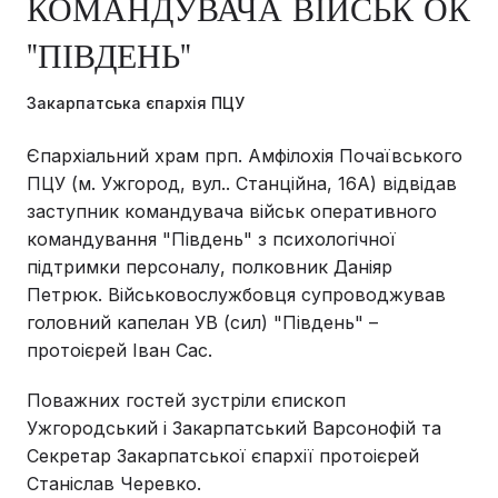
КОМАНДУВАЧА ВІЙСЬК ОК
"ПІВДЕНЬ"
Закарпатська єпархія ПЦУ
Єпархіальний храм прп. Амфілохія Почаївського
ПЦУ (м. Ужгород, вул.. Станційна, 16А) відвідав
заступник командувача військ оперативного
командування "Південь" з психологічної
підтримки персоналу, полковник Даніяр
Петрюк. Військовослужбовця супроводжував
головний капелан УВ (сил) "Південь" –
протоієрей Іван Сас.
Поважних гостей зустріли єпископ
Ужгородський і Закарпатський Варсонофій та
Секретар Закарпатської єпархії протоієрей
Станіслав Черевко.